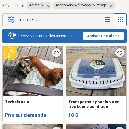
Animaux
Accessoires/élevage/toilettage
Effacer tout
Trier et Filtrer
Recevez les nouvelles annonces
Activer une alerte
Teckels nain
Transporteur pour lapin en
très bonne condition
Prix sur demande
10 $