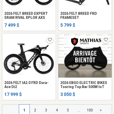
2026 FELT BREED EXPERT
2026 FELT BREED FRD
SRAM RIVAL XPLOR AXS
FRAMESET
7 499 $
5 799 $
2026 FELT IA2.0 FRD Dura-
2026 EBGO ELECTRIC BIKES
Ace Di2
Touring Top Bar 500W loT
17 999 $
3 050 $
1
2
3
4
5
...
100
>