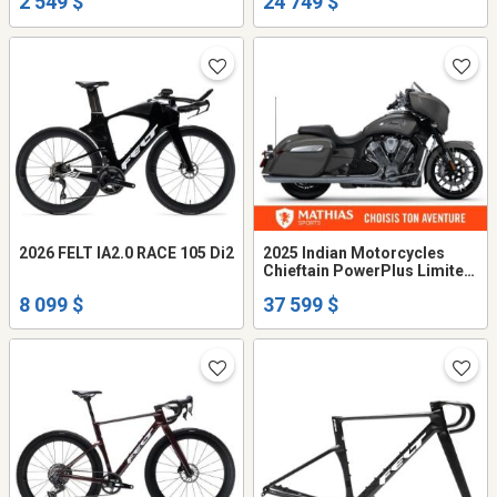
2 549 $
24 749 $
2026 FELT IA2.0 RACE 105 Di2
2025 Indian Motorcycles
Chieftain PowerPlus Limited
With 112ci + Rider ...
8 099 $
37 599 $