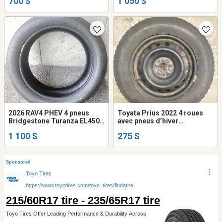
700 $
1 050 $
2026 RAV4 PHEV 4 pneus
Toyata Prius 2022 4 roues
Bridgestone Turanza EL450
avec pneus d’hiver
235 50 20
BFGoodrich
1 100 $
275 $