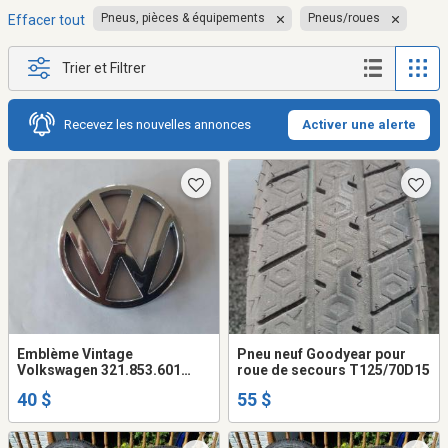
Pneus, pièces & équipements
Pneus/roues
Effacer tout
Trier et Filtrer
Recevez les nouvelles annonces
Activer une alerte
Emblème Vintage
Pneu neuf Goodyear pour
Volkswagen 321.853.601
roue de secours T125/70D15
grille avant
40 $
55 $