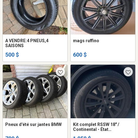
A VENDRE:4 PNEUS,4
mags ruffino
SAISONS
500 $
600 $
Pneux d'été sur jantes BMW
Kit complet RSSW 18" /
Continental - État
impeccable