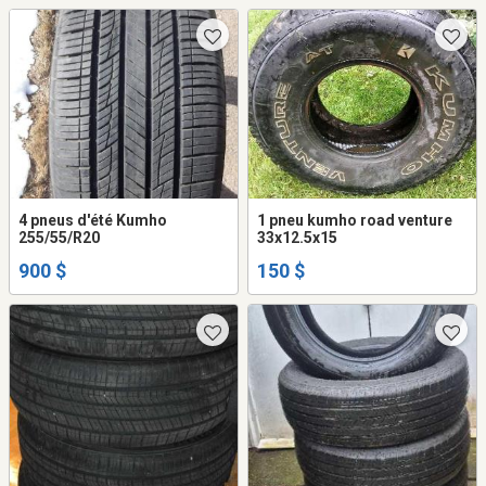
4 pneus d'été Kumho
1 pneu kumho road venture
255/55/R20
33x12.5x15
900 $
150 $