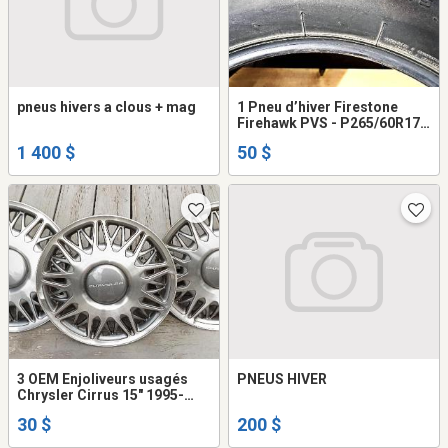
pneus hivers a clous + mag
1 Pneu d’hiver Firestone
Firehawk PVS - P265/60R17
108H
1 400 $
50 $
3 OEM Enjoliveurs usagés
PNEUS HIVER
Chrysler Cirrus 15" 1995-
1997
30 $
200 $