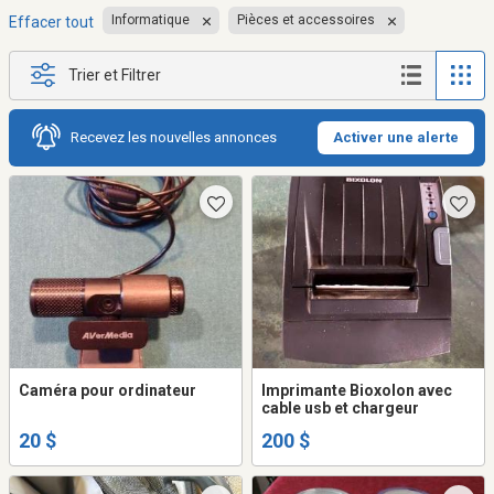
Informatique
Pièces et accessoires
Effacer tout
Trier et Filtrer
Recevez les nouvelles annonces
Activer une alerte
Caméra pour ordinateur
Imprimante Bioxolon avec
cable usb et chargeur
20 $
200 $