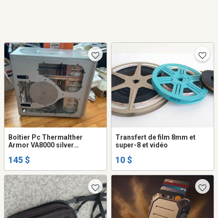
Boîtier Pc Thermalther
Transfert de film 8mm et
Armor VA8000 silver
super-8 et vidéo
aluminium plus refroidisseur
145 $
10 $
Thermaltake et Carte
graphique LCS ATI random