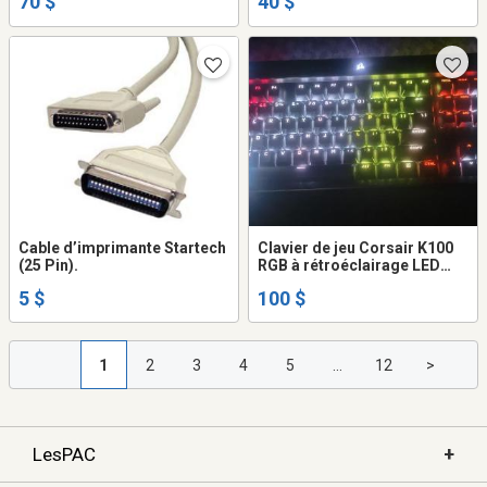
70 $
40 $
Cable d’imprimante Startech
Clavier de jeu Corsair K100
(25 Pin).
RGB à rétroéclairage LED
RGB
5 $
100 $
1
2
3
4
5
...
12
>
+
LesPAC