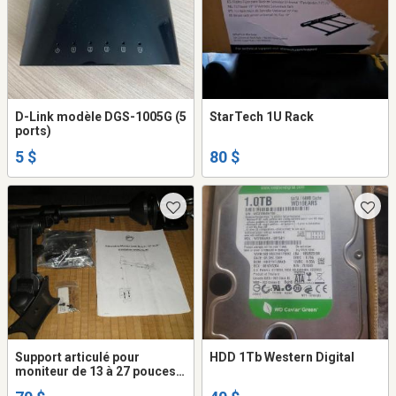
D-Link modèle DGS-1005G (5
StarTech 1U Rack
ports)
5 $
80 $
Support articulé pour
HDD 1Tb Western Digital
moniteur de 13 à 27 pouces,
charge max 22lbs