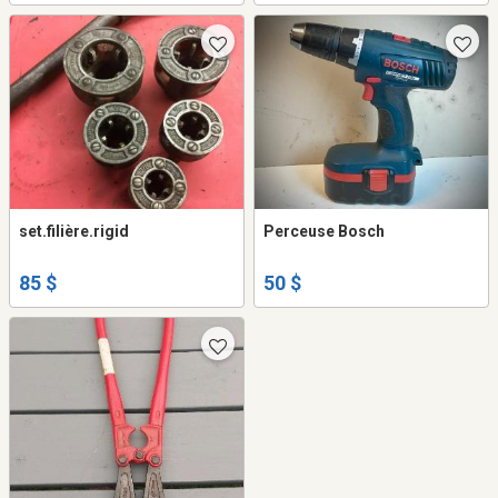
set.filière.rigid
Perceuse Bosch
85 $
50 $