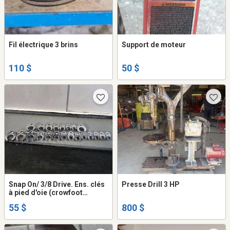
Fil électrique 3 brins
Support de moteur
110 $
50 $
Snap On/ 3/8 Drive. Ens. clés
Presse Drill 3 HP
à pied d'oie (crowfoot
wrenches)
55 $
800 $