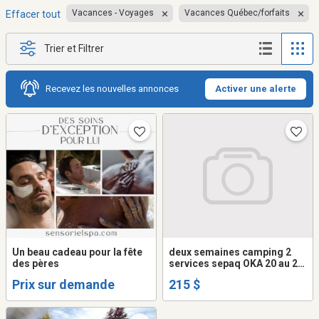
Vacances - Voyages
Vacances Québec/forfaits
Effacer tout
Trier et Filtrer
Recevez les nouvelles annonces
Activer une alerte
Un beau cadeau pour la fête
deux semaines camping 2
des pères
services sepaq OKA 20 au 26
juillet 2026
Prix sur demande
215 $