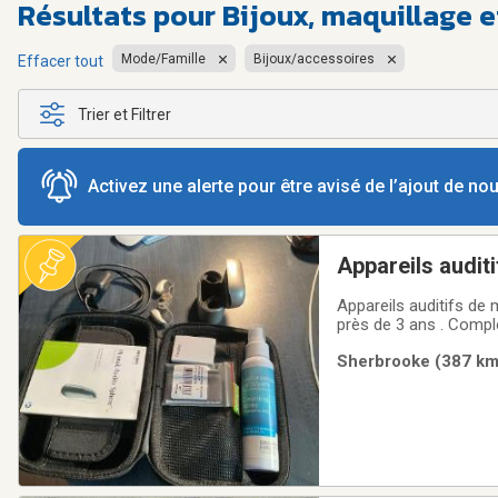
Résultats pour
Bijoux, maquillage 
Mode/Famille
Bijoux/accessoires
Effacer tout
Trier et Filtrer
Activez une alerte pour être avisé de l’ajout de n
Appareils audi
Appareils auditifs de 
près de 3 ans . Comple
suite à un décès (val
Sherbrooke (387 km)