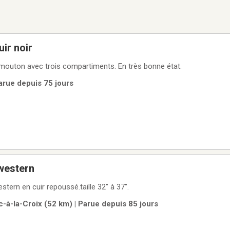
ir noir
 mouton avec trois compartiments. En très bonne état.
arue depuis 75 jours
western
stern en cuir repoussé.taille 32" à 37".
-à-la-Croix (52 km) | Parue depuis 85 jours