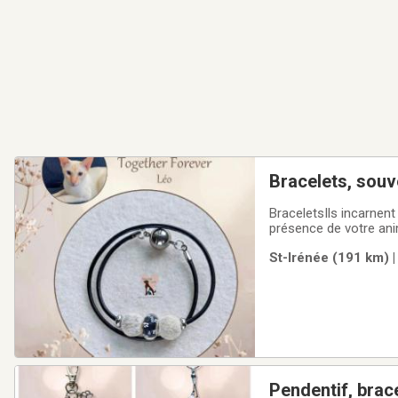
Bracelets, souve
BraceletsIls incarnent
présence de votre anim
les taxes applicable
St-Irénée (191 km) |
tous les modèles :mo
Pendentif, brace