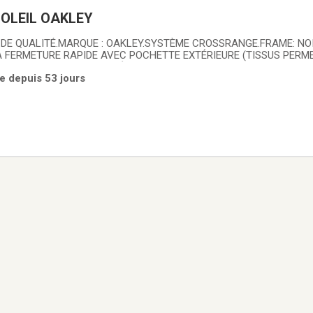
OLEIL OAKLEY
 DE QUALITÉ.MARQUE : OAKLEY.SYSTÈME CROSSRANGE.FRAME: NO
 À FERMETURE RAPIDE AVEC POCHETTE EXTÉRIEURE (TISSUS PERM
TILLES.>SUPPORT COMPLÉMENTAIRE D'AJUSTEMENT POUR LE NEZ
e depuis 53 jours
NTAIRES DE REMPLACEMENT À INSTALLATION RAPIDE.ÉTAT: NEU