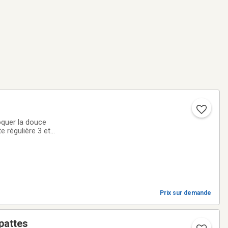
oquer la douce
e régulière 3 et
manderPour voir
Prix sur demande
 pattes