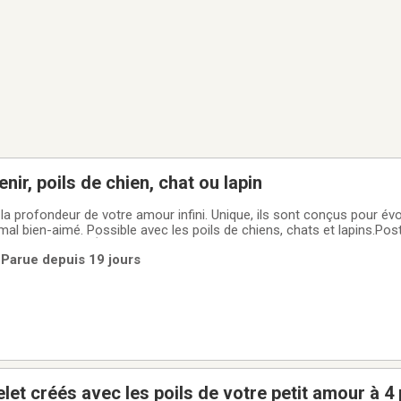
nir, poils de chien, chat ou lapin
 la profondeur de votre amour infini. Unique, ils sont conçus pour év
al bien-aimé. Possible avec les poils de chiens, chats et lapins.Post
s seront ajoutées Écrire sur la page FB de @monangecanin pour com
 Parue depuis 19 jours
nangecanin.ca
let créés avec les poils de votre petit amour à 4