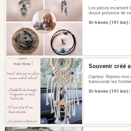
Les pièces incarnent 
douce présence de vot
et écrire sur la page 
St-Irénée (191 km) |
monangecanin#monan
Souvenir créé av
Capteur: Rejoins-moi dans mes rêves Il est un symbole qui vous relie à l'âme de votre bel ange où l'amour
transcende les frontiè
vous choisissez les él
St-Irénée (191 km) |
inclura une ou des bo