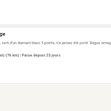
age
 serti d’un diamant blanc 5 points, n’a jamais été porté .Bague vint
i) (76 km) | Parue depuis 23 jours