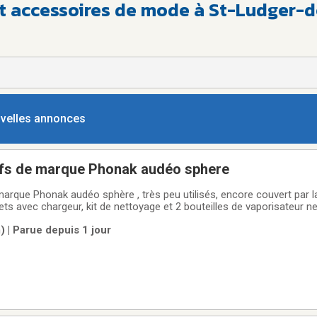
et accessoires de mode à St-Ludger-d
ouvelles annonces
tifs de marque Phonak audéo sphere
marque Phonak audéo sphère , très peu utilisés, encore couvert par l
ts avec chargeur, kit de nettoyage et 2 bouteilles de vaporisateur n
eur neufs plus de 8000.)Acheté chez groupe Forget
 | Parue depuis 1 jour