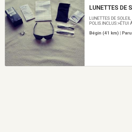
LUNETTES DE S
LUNETTES DE SOLEIL
POLIS.INCLUS:>ÉTUI
NETTOYAGE DES LEN
Bégin (41 km) | Paru
BRANCHES SUPPLÉME
SA BOÎTE