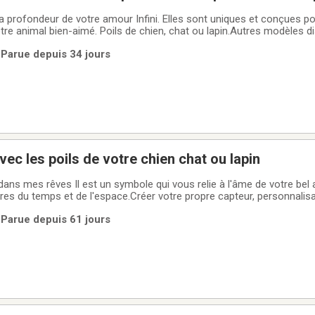
la profondeur de votre amour Infini. Elles sont uniques et conçues p
re animal bien-aimé. Poils de chien, chat ou lapin.Autres modèles di
FB de: Mon ange canin créations en poils d'animaux feutrésOu sur IG:
 Parue depuis 34 jours
gecaninmonangecanin.ca
ec les poils de votre chien chat ou lapin
res du temps et de l'espace.Créer votre propre capteur, personnalisa
éments que vous voulez y intégrer.Le capteur de rêves, réalisé à la 
 Parue depuis 61 jours
ules de