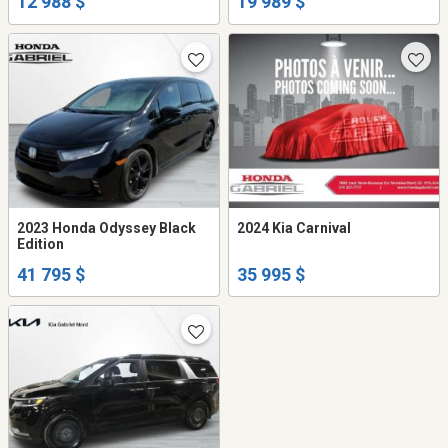
12 988 $
19 989 $
2023 Honda Odyssey Black
2024 Kia Carnival
Edition
41 795 $
35 995 $