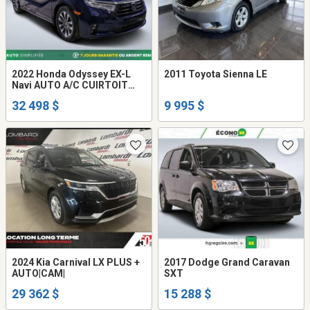
2022 Honda Odyssey EX-L
2011 Toyota Sienna LE
Navi AUTO A/C CUIRTOIT
NAV GR ELECT MAGS CAM
32 498 $
9 995 $
2024 Kia Carnival LX PLUS +
2017 Dodge Grand Caravan
AUTO|CAM|
SXT
29 362 $
15 288 $