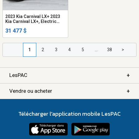
2023 Kia Carnival LX+ 2023
Kia Carnival LX+, Electric
Side Door
31 477 $
1
2
3
4
5
...
38
>
+
LesPAC
+
Vendre ou acheter
Télécharger l'application mobile LesPAC