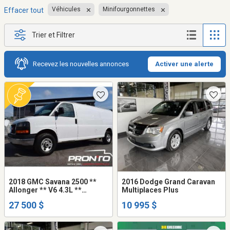
Véhicules
Minifourgonnettes
Effacer tout
Trier et Filtrer
Recevez les nouvelles annonces
Activer une alerte
2018 GMC Savana 2500 **
2016 Dodge Grand Caravan
Allonger ** V6 4.3L **
Multiplaces Plus
Séparateur **
27 500 $
10 995 $