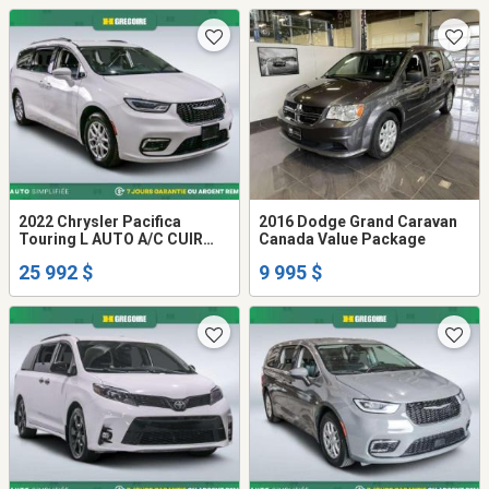
2022 Chrysler Pacifica
2016 Dodge Grand Caravan
Touring L AUTO A/C CUIR
Canada Value Package
MAGS CAM RECUL
25 992 $
9 995 $
BLUETOOTH