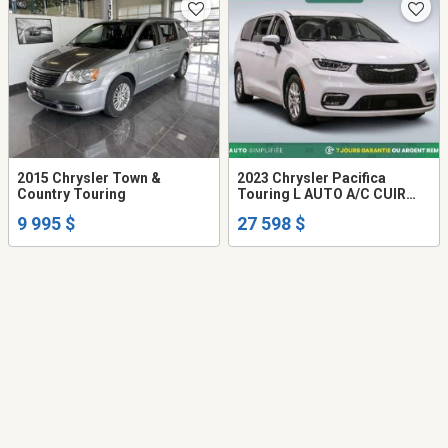
2015 Chrysler Town &
2023 Chrysler Pacifica
Country Touring
Touring L AUTO A/C CUIR
MAGS CAM RECUL
9 995 $
27 598 $
BLUETOOTH