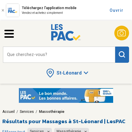
Téléchargez l'application mobile
Ouvrir
Vendez et achetez simplement
Que cherchez-vous?
St-Léonard
Accueil
/
Services
/
Massothérapie
Résultats pour
Massages à St-Léonard | LesPAC
Services
Massothérapie