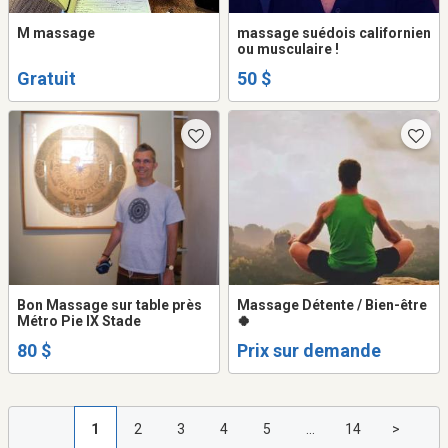
M massage
massage suédois californien
ou musculaire !
Gratuit
50 $
Bon Massage sur table près
Massage Détente / Bien-être
Métro Pie IX Stade
🍀
80 $
Prix sur demande
1
2
3
4
5
...
14
>