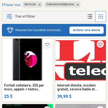
Services
Cellulaire/téléphonie
Effacer tout
Trier et Filtrer
Recevez les nouvelles annonces
Activer une alerte
Forfait cellulaire, 25$ par
Internet illimité, modem
mois, appels + textos
gratuit, service fiable et
illimités + internet
garanti
25 $
39,99 $