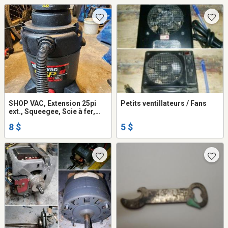
SHOP VAC, Extension 25pi
Petits ventillateurs / Fans
ext., Squeegee, Scie à fer,
marteau
8 $
5 $