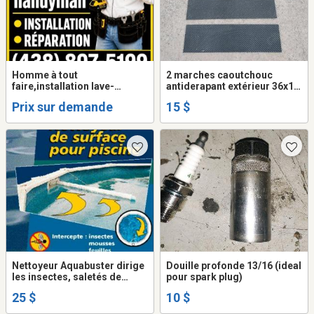
Homme à tout
2 marches caoutchouc
faire,installation lave-
antiderapant extérieur 36x10
vaisselle,hotte,micro-onde
po et 2 marches 36x12
Prix sur demande
15 $
hotte,rideaux,stores,luminai
re,climatiseur,laveuse-
secheuse,serrure,poignée
Nettoyeur Aquabuster dirige
Douille profonde 13/16 (ideal
les insectes, saletés de
pour spark plug)
surface des piscines
25 $
10 $