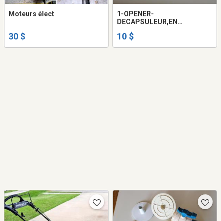
Moteurs élect
1-OPENER-
DECAPSULEUR,EN
METAL,CARLING S RED CAP
30 $
10 $
ALE,ANTIQUE-COLLECTION.