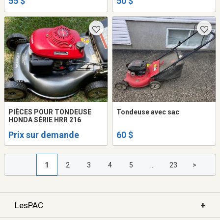
55 $
50 $
PIÈCES POUR TONDEUSE
Tondeuse avec sac
HONDA SÉRIE HRR 216
Prix sur demande
60 $
1
2
3
4
5
...
23
>
+
LesPAC