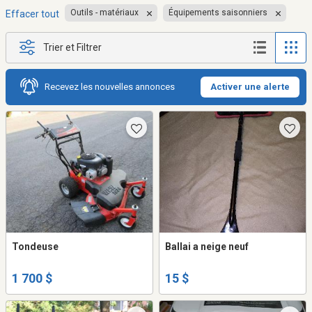
Outils - matériaux
Équipements saisonniers
Effacer tout
Trier et Filtrer
Recevez les nouvelles annonces
Activer une alerte
Tondeuse
Ballai a neige neuf
1 700 $
15 $