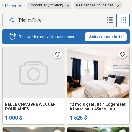
Immobilier (location)
Résidences pour aînés
Effacer tout
Trier et Filtrer
Recevez les nouvelles annonces
Activer une alerte
BELLE CHAMBRE À LOUER
*2 mois gratuits * Logement
POUR AÎNÉS
à louer pour 45ans + au
Viventi laval
1 000 $
1 525 $