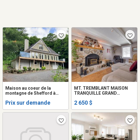
Maison au coeur de la
MT. TREMBLANT MAISON
montagne de Shefford à
TRANQUILLE GRAND
louer
TERRAIN ACCESS LAC
Prix sur demande
2 650 $
TREMBLANT