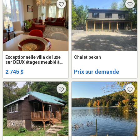
Exceptionnelle villa de luxe
Chalet pekan
sur DEUX étages meublé à
louer, grand 5 1/2 , 3 sdb,
2 745 $
Prix sur demande
Saint Sauveur des Monts,
conditions à discuter