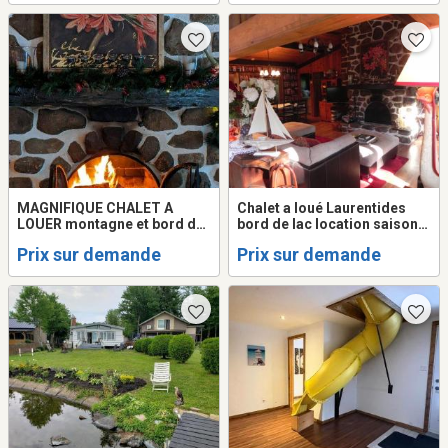
MAGNIFIQUE CHALET A
Chalet a loué Laurentides
LOUER montagne et bord de
bord de lac location saison
lac location saison hiver
Hiver ski
Prix sur demande
Prix sur demande
2026 Laurentides