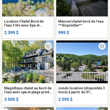
Location Chalet Bord de
Maison/chalet bord de l'eau
l'eau 3 lits avec Spa et
**disponible**
Piscine (4 lits hors hiver),
2 399 $
999 $
Magnifique chalet au bord de
condo location (disponible 3
l’eau avec spa et plage privée
mois) à partir du 01
(Lac de l’Achigan)
septembre au 29 novembre
3 500 $
2 595 $
2026 (location temporaire
uniquement)