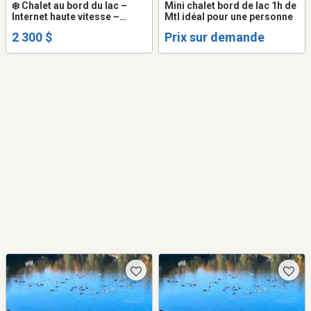
❄️ Chalet au bord du lac –
Mini chalet bord de lac 1h de
Internet haute vitesse –
Mtl idéal pour une personne
Foyer – Ski à moins de 10
2 300 $
Prix sur demande
min – Hiver 2026-2027