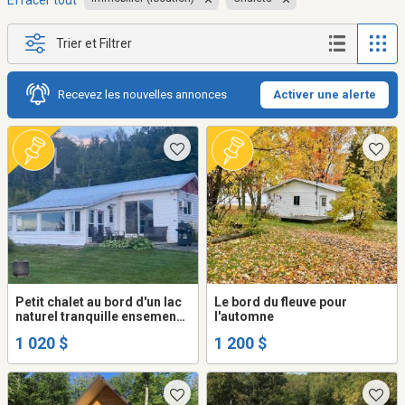
Effacer tout
Trier et Filtrer
Recevez les nouvelles annonces
Activer une alerte
Petit chalet au bord d'un lac
Le bord du fleuve pour
naturel tranquille ensemencé
l'automne
de truites
1 020 $
1 200 $