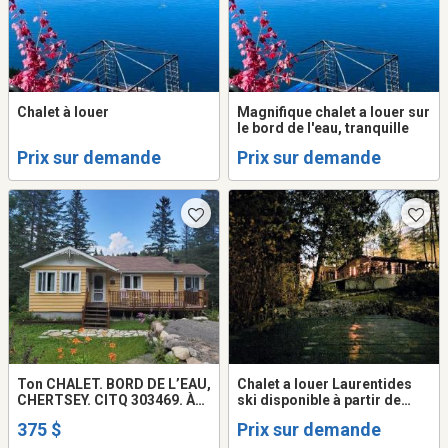
Chalet à louer
Magnifique chalet a louer sur
le bord de l'eau, tranquille
Prix sur demande
Prix sur demande
Ton CHALET. BORD DE L’EAU,
Chalet a louer Laurentides
CHERTSEY. CITQ 303469. À
ski disponible à partir de
louer
Février
375 $
Prix sur demande