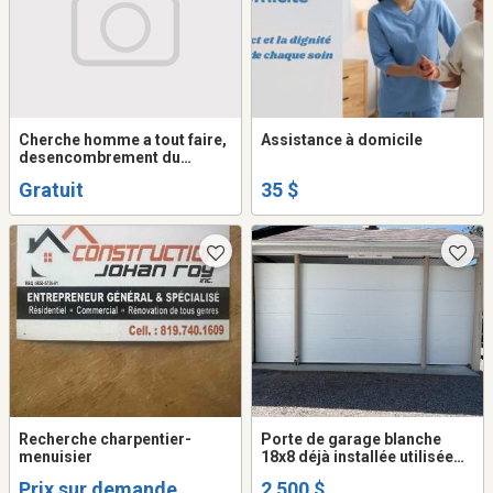
Cherche homme a tout faire,
Assistance à domicile
desencombrement du
garage, petits traveaux, aide
Gratuit
35 $
hardin etc.
Recherche charpentier-
Porte de garage blanche
menuisier
18x8 déjà installée utilisée
4ou5 fois avec toute la
Prix sur demande
2 500 $
quincaillerie comprise