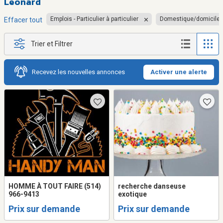
Léonard
Emplois - Particulier à particulier
Domestique/domicile
Effacer tout
Trier et Filtrer
Recevez les nouvelles annonces
Activer une alerte
HOMME À TOUT FAIRE (514)
recherche danseuse
966-9413
exotique
Prix sur demande
Prix sur demande