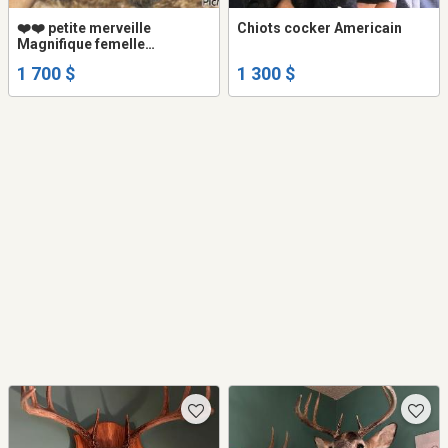
❤️❤️ petite merveille
Chiots cocker Americain
Magnifique femelle
YORKSHIRE couleur unique
1 700 $
1 300 $
EXOTIC COLOR