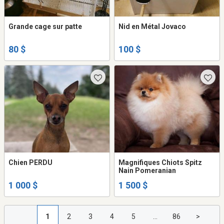
Grande cage sur patte
Nid en Métal Jovaco
80 $
100 $
Chien PERDU
Magnifiques Chiots Spitz
Nain Pomeranian
1 000 $
1 500 $
1
2
3
4
5
...
86
>