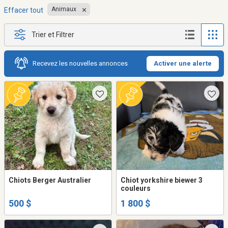
Animaux
Effacer tout
Trier et Filtrer
Recevez les nouvelles annonces
Activer une alerte
Chiots Berger Australier
Chiot yorkshire biewer 3
couleurs
500 $
1 800 $