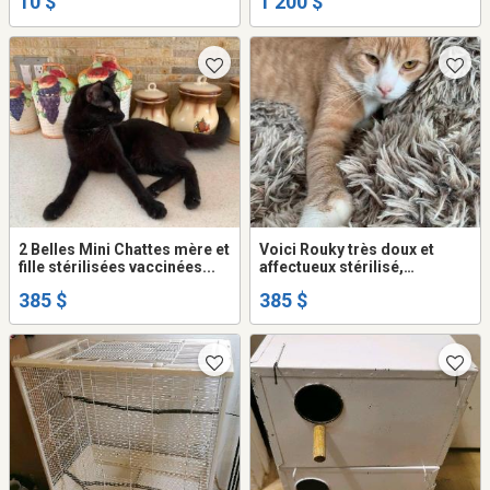
10 $
1 200 $
2 Belles Mini Chattes mère et
Voici Rouky très doux et
fille stérilisées vaccinées...
affectueux stérilisé,
vaccinée....
385 $
385 $