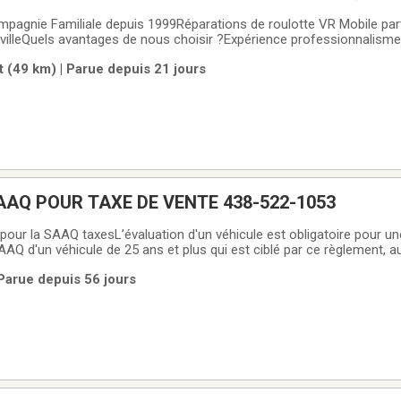
mpagnie Familiale depuis 1999Réparations de roulotte VR Mobile pa
villeQuels avantages de nous choisir ?Expérience professionnalism
s est précieux réparation sur place a domicile ou au camping vous
 (49 km) | Parue depuis 21 jours
ion d'eau Toiture Plancher Projet
AQ POUR TAXE DE VENTE 438-522-1053
 pour la SAAQ taxesL’évaluation d'un véhicule est obligatoire pour u
é par ce règlement, auto, moto,
tte, véhicule récréatif, motoneige, camion outils, etc.) Service Pro
Parue depuis 56 jours