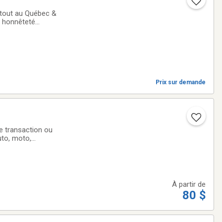
rtout au Québec &
e honnêteté
 est
Prix sur demande
ne transaction ou
fessionnel rapide
À partir de
80 $