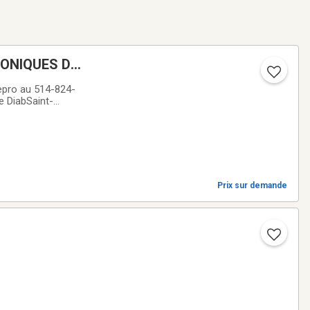
RONIQUES DE
ro au 514-824-
e DiabSaint-
e électroniques
Prix sur demande