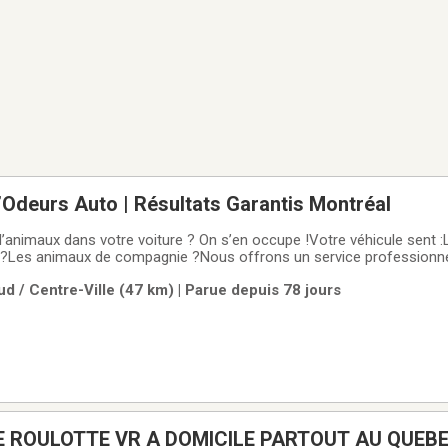
d’Odeurs Auto | Résultats Garantis Montréal
animaux dans votre voiture ? On s’en occupe !Votre véhicule sent :L
 ?Les animaux de compagnie ?Nous offrons un service professionnel
 traitement à l’ozone et un nettoyage en profondeur qui éliminent le
d / Centre-Ville (47 km) | Parue depuis 78 jours
ement les masquer.✅
 ROULOTTE VR A DOMICILE PARTOUT AU QUEBE