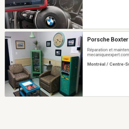
Porsche Boxter
Mécanique Expe
Réparation et mainten
mecaniqueexpert.com
disponible sur place.Salles d’attente se
Montréal / Centre-Su
DISPONIBLES* Spécia