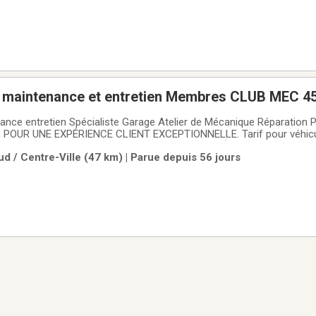
 maintenance et entretien Membres CLUB MEC 4
rt
ance entretien Spécialiste Garage Atelier de Mécanique Réparation 
 POUR UNE EXPÉRIENCE CLIENT EXCEPTIONNELLE. Tarif pour véhicu
mi-privées 450-281-1053 *12 VÉHICULES DE COURTOISIE
d / Centre-Ville (47 km) | Parue depuis 56 jours
listes : Mercedes-Benz Porsche BMW MINI