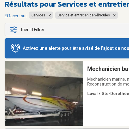
Résultats pour
Services et entreti
Services
Service et entretien de véhicules
Effacer tout
Trier et Filtrer
Activez une alerte pour être avisé de l’ajout de n
Mechanicien ba
Mechanicien marine, m
Reconstruction de mot
disponible. Inspectio
Laval / Ste-Dorothée