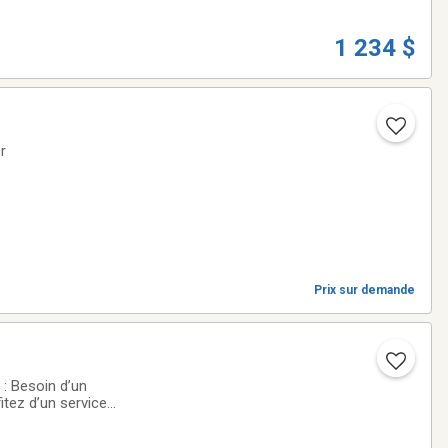
1 234 $
e déplacer
Prix sur demande
 : Besoin d’un
itez d’un service
 fin de semaine.NOS