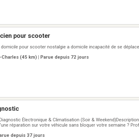
mecanicien pour scooter
cherche mécanicien a domicile pour scooter nostalgie a domicile incapacité de s
-Charles (45 km) | Parue depuis 72 jours
gnostic
 Diagnostic Électronique & Climatisation (Soir & Weekend)Description
’une réparation sur votre véhicule sans bloquer votre semaine ? Prof
e et transparent, offert exclusivement sur rendez-vous le soir et la
arue depuis 37 jours
Taux