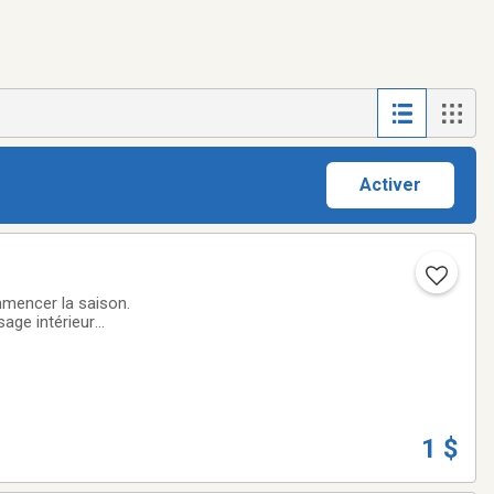
Activer
mmencer la saison.
sage intérieur
-501-4382
1 $