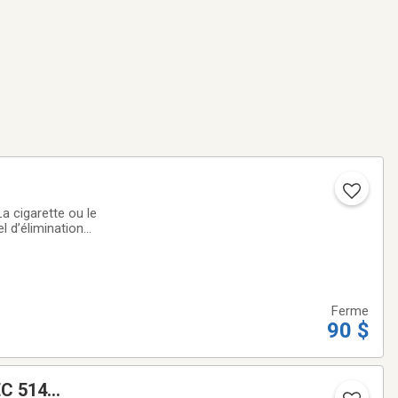
a cigarette ou le
 d’élimination
s odeurs à la
Ferme
90 $
C 514