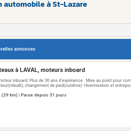
en automobile à St-Lazare
ouvelles annonces
teaux à LAVAL, moteurs inboard
oteur inboard. Plus de 30 ans d’expérience . Mise au point pour co
eur(rebuilt), changement de pied(outdrive). Hivernisation et entrepo
n complet. Prix compétitif.Pour toute information téléphoner au 514
 (29 km) | Parue depuis 31 jours