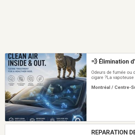
💨 Élimination 
Odeurs de fumée ou d’
cigare ?La vapoteuse
des odeurs grâce à un
Montréal / Centre-Su
source — sans simpl
REPARATION DE