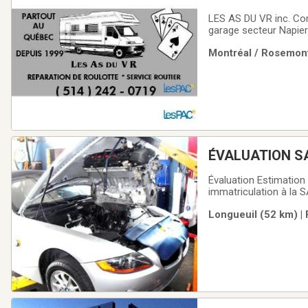
242/0719
LES AS DU VR inc. Co
garage secteur Napier
compétenceVotre temp
Montréal / Rosemont
indispensableInfiltrat
ÉVALUATION SA
Évaluation Estimation
immatriculation à la SAAQ d'un véhicule de 25 ans et plus qui est cibl
fourgonnette, camionne
Longueuil (52 km) | 
et courtois.Évaluation