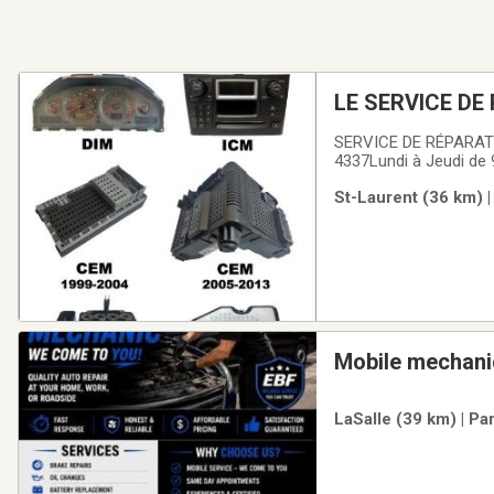
LE SERVICE D
VOLVO
SERVICE DE RÉPARAT
4337Lundi à Jeudi de 
LaurentQC H4S 1M7MO
St-Laurent (36 km) |
centrale (CEM) ⦁ Mod
Mobile mechani
LaSalle (39 km) | Pa