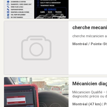
cherche 
Montréal / Pointe-St
Mécanicien dia
Mécanicien Qualifié –
diagnostic précis ou d
professionnel, honnêt
Montréal (47 km) | P
SERVICES ET TARIFS