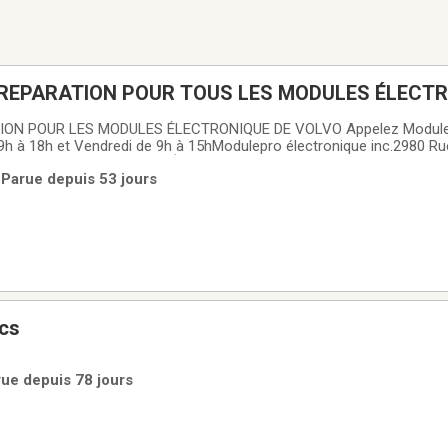
E REPARATION POUR TOUS LES MODULES ÉLECT
ION POUR LES MODULES ÉLECTRONIQUE DE VOLVO Appelez Modulep
9h à 18h et Vendredi de 9h à 15hModulepro électronique inc.2980 Ru
DULES LES PLUS PROBLÉMATIQUE: ⦁ Tableau de bord (DIM) ⦁ Modul
 Parue depuis 53 jours
ule de commande d'info-divertissement (ICM)
cs
rue depuis 78 jours