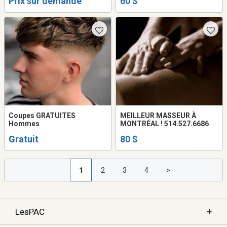
Prix sur demande
60 $
Coupes GRATUITES
MEILLEUR MASSEUR À
Hommes
MONTRÉAL ! 514.527.6686
Gratuit
80 $
1
2
3
4
>
+
LesPAC