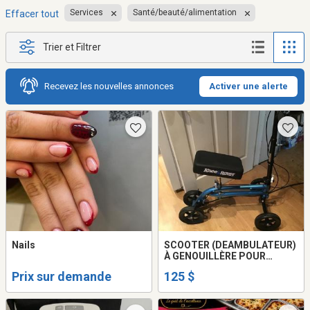
Services
Santé/beauté/alimentation
Effacer tout
Trier et Filtrer
Recevez les nouvelles annonces
Activer une alerte
Nails
SCOOTER (DEAMBULATEUR)
À GENOUILLÈRE POUR
PERSONNE HANDICAPÉE
Prix sur demande
125 $