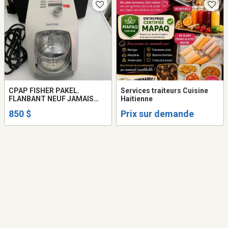
CPAP FISHER PAKEL.
Services traiteurs Cuisine
FLANBANT NEUF JAMAIS
Haitienne
UTILISER KIT COMPLET
850 $
Prix sur demande
TUBE CHAUFFANT SAC DE
VOYAGE HUMIDIFICATEUR
INTEGRE