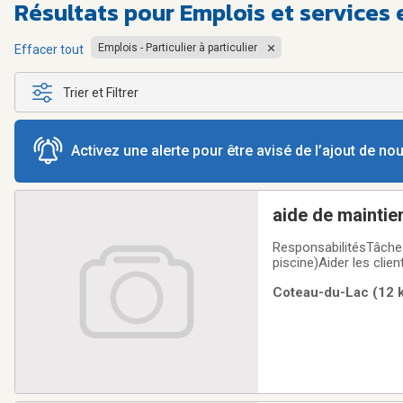
Résultats pour
Emplois et services 
Emplois - Particulier à particulier
Effacer tout
Trier et Filtrer
Activez une alerte pour être avisé de l’ajout de n
aide de maintie
ResponsabilitésTâche
piscine)Aider les clie
faire des exercises ph
Coteau-du-Lac (12 k
nourrirFaire la lessive