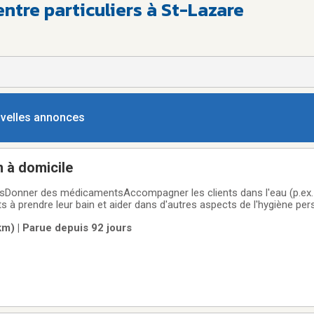
entre particuliers à St-Lazare
ouvelles annonces
n à domicile
sDonner des médicamentsAccompagner les clients dans l'eau (p.ex.
nts à prendre leur bain et aider dans d'autres aspects de l'hygiène pe
ysiques réguliers, par example: la marcheNourrir les clients ou les ai
m) | Parue depuis 92 jours
Effectuer de petits