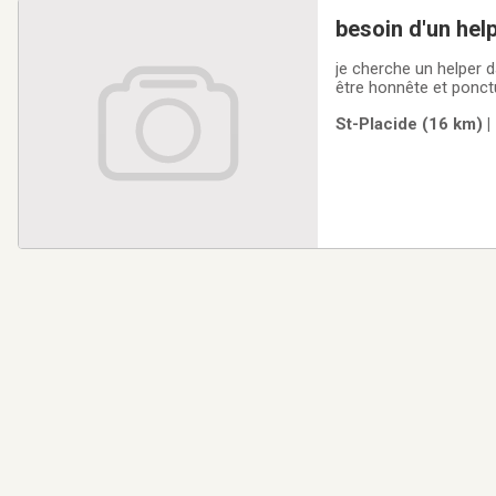
besoin d'un hel
nord
je cherche un helper d
être honnête et ponct
821 6818 Michel
St-Placide (16 km) |