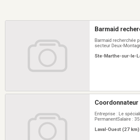
Barmaid recher
Barmaid recherchée po
secteur Deux-Montagne
à garder une belle ambi
Ste-Marthe-sur-le-L
de caisse à opérer. Le
Coordonnateur e
Entreprise : Le spécialiste du mobi
PermanentSalaire : 35
2026Langue de travail
Laval-Ouest (27 km) 
entreprise spécialisée