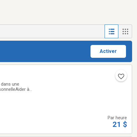
Activer
 dans une
rsonnelleAider à
der à se
Par heure
21 $