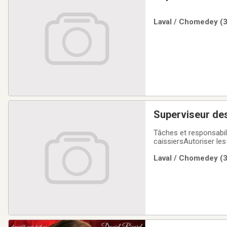
Laval / Chomedey (3
Superviseur de
Tâches et responsabili
caissiersAutoriser le
clientsTenir l'inventair
Laval / Chomedey (3