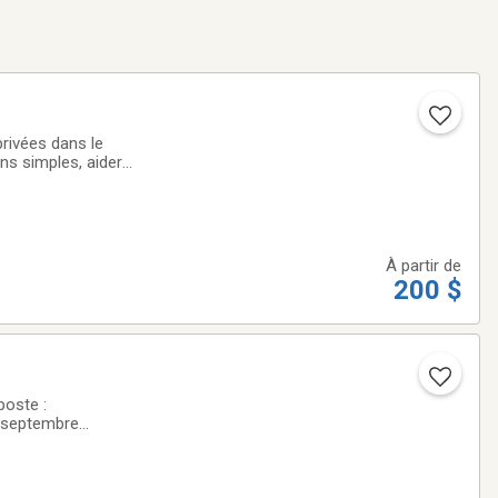
rivées dans le
ns simples, aider
sion.Il n’y a pas
À partir de
200 $
2 septembre
ropéen est une