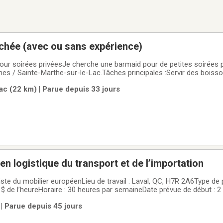
chée (avec ou sans expérience)
ur soirées privéesJe cherche une barmaid pour de petites soirées p
s / Sainte-Marthe-sur-le-Lac.Tâches principales :Servir des boisso
ance et, si tu es à l’aise, gérer un peu la musique ou faire DJ à l’occa
ac (22 km) | Parue depuis 33 jours
n logistique du transport et de l’importation
lier européenLieu de travail : Laval, QC, H7R 2A6Type de poste :
 $ de l’heureHoraire : 30 heures par semaineDate prévue de début : 
 : Français**À propos de l’entreprise**Le spécialiste du mobilier eu
| Parue depuis 45 jours
 dans l’importation et