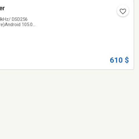
ayer
84kHz/ DSD256
e)Android 105.0
/ 32GB internal
610 $