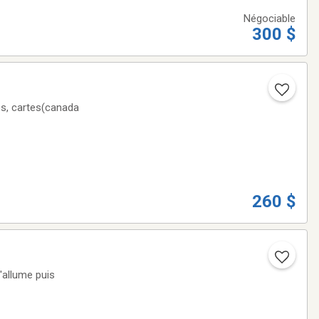
Négociable
300 $
260 $
'allume puis