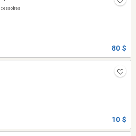
accessoires
80 $
10 $