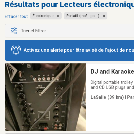
Résultats pour
Lecteurs électroniqu
Électronique
Portatif (mp3, gps...)
Effacer tout
Trier et Filtrer
Activez une alerte pour être avisé de l’ajout de n
DJ and Karaoke 
Digital portable trol
and CD USB plugs and
LaSalle (39 km) | Pa