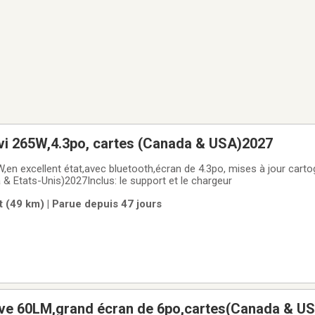
i 265W,4.3po, cartes (Canada & USA)2027
en excellent état,avec bluetooth,écran de 4.3po, mises à jour carto
 & Etats-Unis)2027Inclus: le support et le chargeur
 (49 km) | Parue depuis 47 jours
ve 60LM,grand écran de 6po,cartes(Canada & U