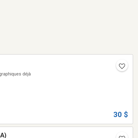
graphiques déjà
30 $
SA)