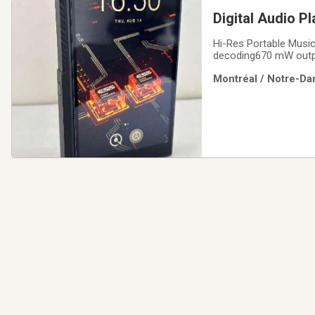
Hi-Res Portable Musi
decoding670 mW outpu
inch/ 720P bezel-les
Montréal / Notre-Da
storage + up to 2TB 