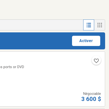
Activer
ps ports or DVD
Négociable
3 600 $