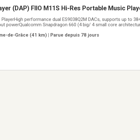
Digital Audio Player (DAP) FIIO M11S Hi-Res Portable Music Pl
c PlayerHigh performance dual ES9038Q2M DACs, supports up to 3
t powerQualcomm Snapdragon 660 (4 big/ 4 small core architectur
s display2.5mm/ 3.5mm/ 4.4mm outputs + a balanced line out3G RAM 
me-de-Grâce (41 km) | Parue depuis 78 jours
Micro SD cardRoon readySupports