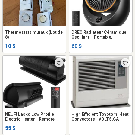
Thermostats muraux (Lot de
DREO Radiateur Céramique
8)
Oscillant – Portable,
Puissance 1500W – Neuf
10 $
60 $
NEUF! Lasko Low Profile
High Efficient Toyotomi Heat
Electric Heater _ Remote
Convectors - VOLTS.CA
Control / New/Chauffrette
55 $
électrique Lasko