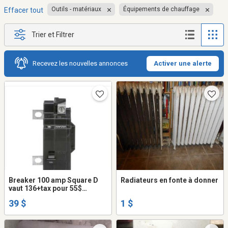
Outils - matériaux
Équipements de chauffage
Effacer tout
Trier et Filtrer
Recevez les nouvelles annonces
Activer une alerte
Breaker 100 amp Square D
Radiateurs en fonte à donner
vaut 136+tax pour 55$
comme neuf retirer pour
39 $
1 $
grossir