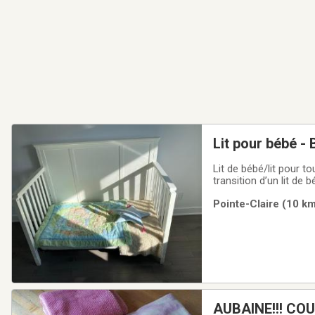
Lit pour bébé - 
Lit de bébé/lit pour t
transition d’un lit de
Matelas inclus si dés
Pointe-Claire (10 km
texto si intéressé !Tel
AUBAINE!!! CO