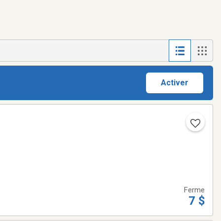
Activer
Ferme
7 $