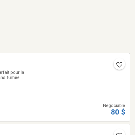
rfait pour la
sans fumée.
t. Écrivez-moi ou
Négociable
80 $