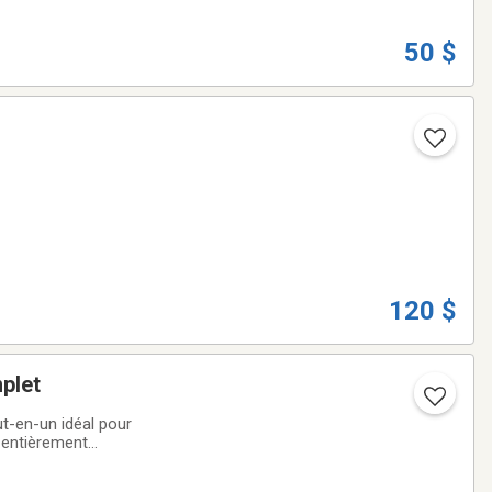
50 $
120 $
mplet
t-en-un idéal pour
, entièrement
teurs de dodo