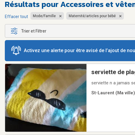
Résultats pour
Accessoires et vête
Mode/Famille
Maternité/articles pour bébé
Effacer tout
Trier et Filtrer
Activez une alerte pour être avisé de l’ajout de n
serviette
serviette n a jamais se
St-Laurent (Ma ville