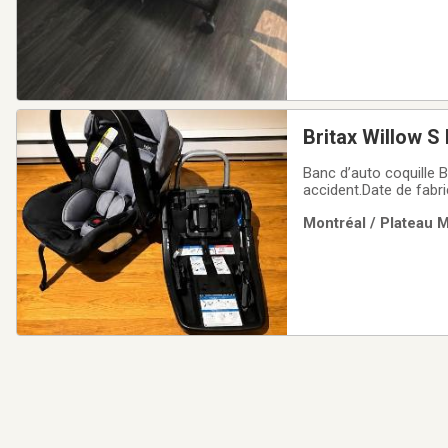
Britax Willow S 
Banc d’auto coquille B
accident.Date de fabr
poignée de transport e
Montréal / Plateau M
savoir si vous avez