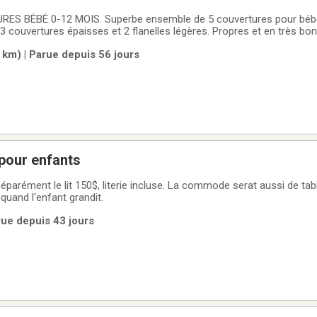
ES BÉBÉ 0-12 MOIS. Superbe ensemble de 5 couvertures pour bébé 
couvertures épaisses et 2 flanelles légères. Propres et en très bon 
x. Situé à Saint-Jérôme. Seulement 10$!!! Négociable!!!
 km) | Parue depuis 56 jours
pour enfants
séparément le lit 150$, literie incluse. La commode serat aussi de tab
quand l'enfant grandit.
rue depuis 43 jours