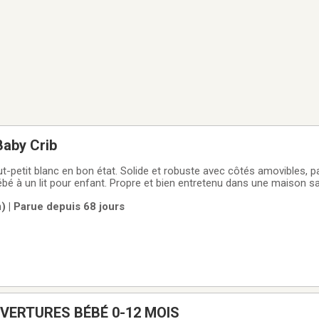
Baby Crib
out-petit blanc en bon état. Solide et robuste avec côtés amovibles, pa
 bébé à un lit pour enfant. Propre et bien entretenu dans une maison 
iré. Quelques petites marques d’usure normales.Ramassage seulemen
) | Parue depuis 68 jours
: (514)
UVERTURES BÉBÉ 0-12 MOIS