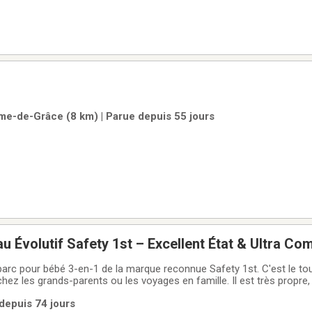
me-de-Grâce (8 km) | Parue depuis 55 jours
u Évolutif Safety 1st – Excellent État & Ultra Co
arc pour bébé 3-en-1 de la marque reconnue Safety 1st. C'est le tou
hez les grands-parents ou les voyages en famille. Il est très propre
our sa deuxième vie !✨ Les points forts & Accessoires inclus :2 Hau
 depuis 74 jours
la