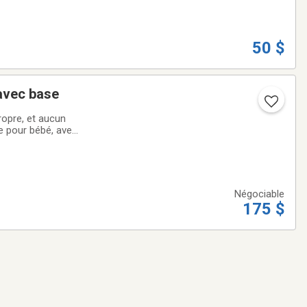
50 $
 avec base
ropre, et aucun
e pour bébé, avec
général.Laissez moi
Négociable
175 $