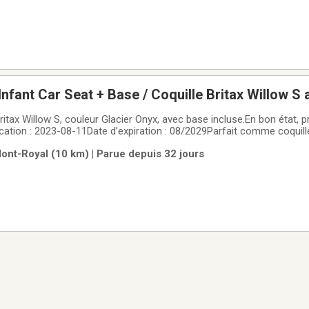
Infant Car Seat + Base / Coquille Britax Willow S
ritax Willow S, couleur Glacier Onyx, avec base incluse.En bon état, p
ication : 2023-08-11Date d’expiration : 08/2029Parfait comme coquill
t base pour installation dans la voiture. Voir les photos pour l’état 
ont-Royal (10 km) | Parue depuis 32 jours