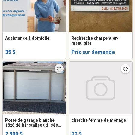
Assistance à domicile
Recherche charpentier-
menuisier
35 $
Prix sur demande
Porte de garage blanche
cherche femme de ménage
18x8 déjà installée utilisée
4ou5 fois avec toute la
2 500 $
22 $
quincaillerie comprise