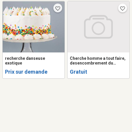
recherche danseuse
Cherche homme a tout faire,
exotique
desencombrement du
garage, petits traveaux, aide
Prix sur demande
Gratuit
hardin etc.