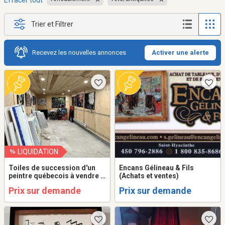
Effacer tout
Trier et Filtrer
Recevez les nouvelles annonces
Activer une alerte
LIQUIDATION
Toiles de succession d'un
Encans Gélineau & Fils
peintre québecois à vendre à
(Achats et ventes)
l'unité ou en lot.
Prix sur demande
Prix sur demande