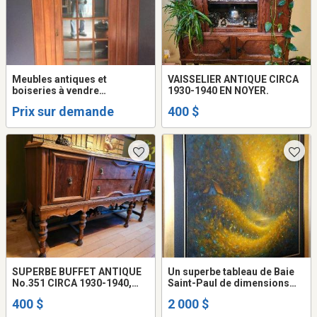
Meubles antiques et
VAISSELIER ANTIQUE CIRCA
boiseries à vendre
1930-1940 EN NOYER.
rapidement
Prix sur demande
400 $
SUPERBE BUFFET ANTIQUE
Un superbe tableau de Baie
No.351 CIRCA 1930-1940,
Saint-Paul de dimensions
FABRIQUÉ PAR PEPPLER
47" x 47"
400 $
2 000 $
BROS. CO. LTD.