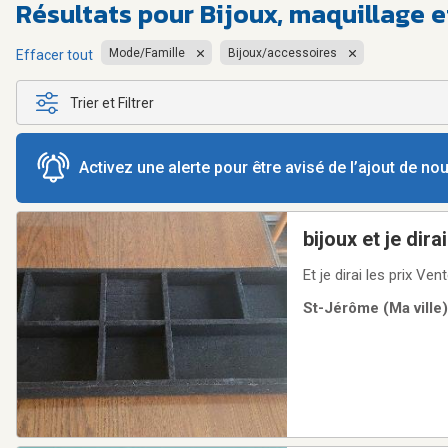
Résultats pour
Bijoux, maquillage 
Mode/Famille
Bijoux/accessoires
Effacer tout
Trier et Filtrer
Activez une alerte pour être avisé de l’ajout de n
Et je di
St-Jérôme (Ma ville)