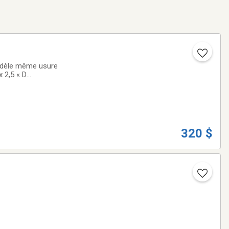
odèle même usure
 2,5 « D
320 $