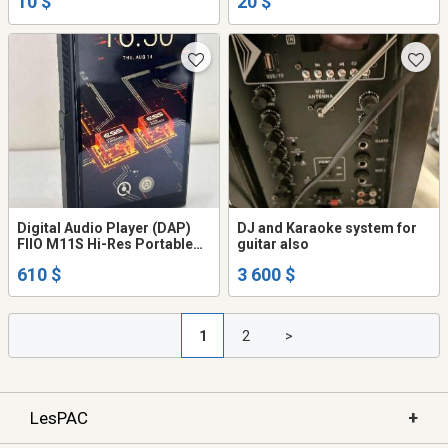
10 $
20 $
Digital Audio Player (DAP)
DJ and Karaoke system for
FIIO M11S Hi-Res Portable
guitar also
Music Player
610 $
3 600 $
1
2
>
+
LesPAC