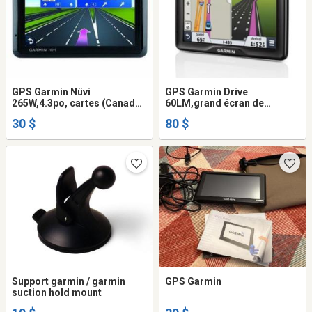
GPS Garmin Nüvi
GPS Garmin Drive
265W,4.3po, cartes (Canada
60LM,grand écran de
& USA)2027
6po,cartes(Canada & USA)
30 $
80 $
Support garmin / garmin
GPS Garmin
suction hold mount