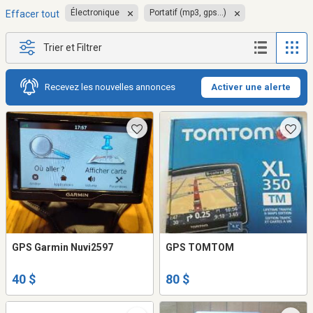
Électronique
Portatif (mp3, gps...)
Effacer tout
Trier et Filtrer
Recevez les nouvelles annonces
Activer une alerte
GPS Garmin Nuvi2597
GPS TOMTOM
40 $
80 $