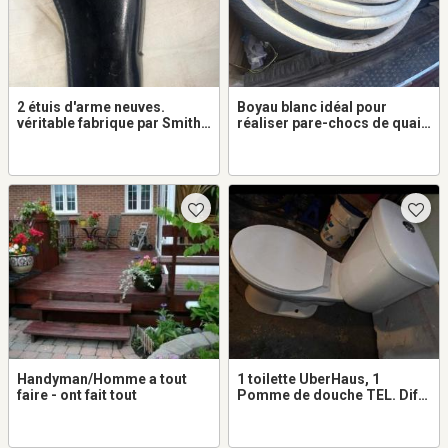
2 étuis d'arme neuves.
Boyau blanc idéal pour
véritable fabrique par Smith
réaliser pare-chocs de quais
& Wesson. B308-96 RH &B07
marque pas une longeur de
-96 LH 39$ chacun
60' 135$ et 30' 75$
Handyman/Homme a tout
1 toilette UberHaus, 1
faire - ont fait tout
Pomme de douche TEL. Diff.
Jets