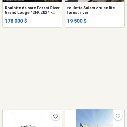
Roulotte de parc Forest River
roulotte Salem cruise lite
Grand Lodge 42FK 2024 -
forest river
Situé au Domaine Du Lac
178 000 $
19 500 $
William- Terrain et quai privé
inclus - 2 gazebos -remise-
foyer