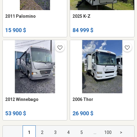
2011 Palomino
2025 K-Z
15 900 $
84 999 $
2012 Winnebago
2006 Thor
53 900 $
26 900 $
1
2
3
4
5
...
100
>