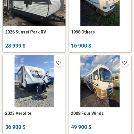
2026 Sunset Park RV
1998 Others
28 999 $
16 900 $
2023 Aerolite
2008 Four Winds
36 900 $
49 900 $