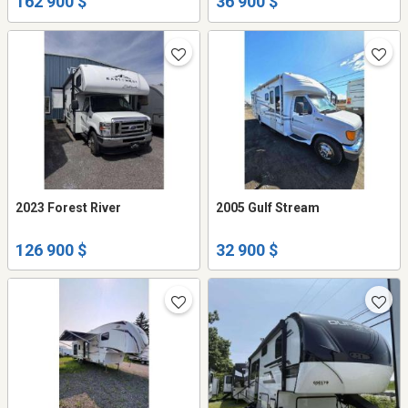
162 900 $
36 900 $
2023 Forest River
2005 Gulf Stream
126 900 $
32 900 $