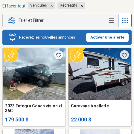
Véhicules
Récréatifs
Effacer tout
Trier et Filtrer
Recevez les nouvelles annonces
Activer une alerte
2023 Entegra Coach vision xl
Caravane à sellette
36C
179 500 $
22 000 $