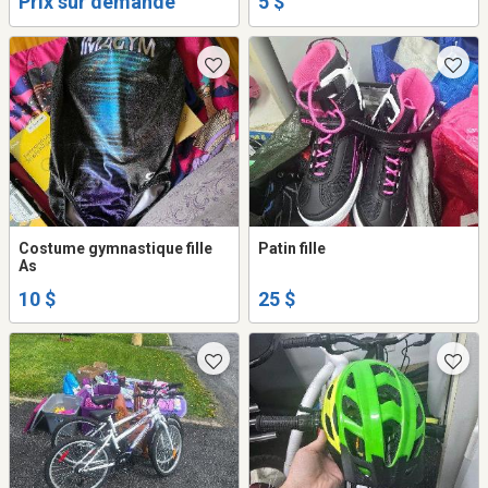
Prix sur demande
5 $
Costume gymnastique fille
Patin fille
As
10 $
25 $