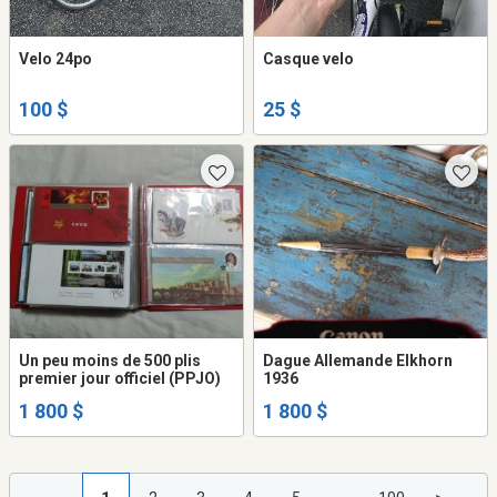
Velo 24po
Casque velo
100 $
25 $
Un peu moins de 500 plis
Dague Allemande Elkhorn
premier jour officiel (PPJO)
1936
1 800 $
1 800 $