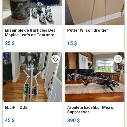
Ensemble de 8 articles Des
Putter Wilson droitier
Maplea Leafs de Tonronto
25 $
15 $
ELLIPTIQUE
Arbalète Excalibur Micro
Suppressor
45 $
890 $