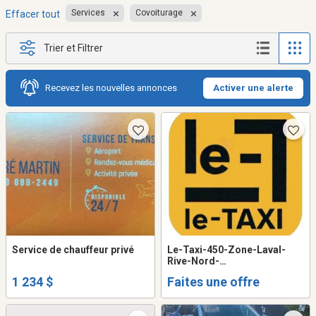
Services
Covoiturage
Effacer tout
Trier et Filtrer
Recevez les nouvelles annonces
Activer une alerte
Service de chauffeur privé
Le-Taxi-450-Zone-Laval-
Rive-Nord-
Raccompagnement-2
1 234 $
Faites une offre
Chauffeurs 🚖