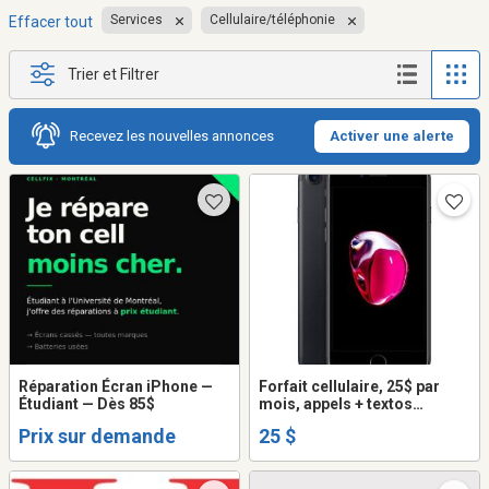
Services
Cellulaire/téléphonie
Effacer tout
Trier et Filtrer
Recevez les nouvelles annonces
Activer une alerte
Réparation Écran iPhone —
Forfait cellulaire, 25$ par
Étudiant — Dès 85$
mois, appels + textos
illimités + internet
Prix sur demande
25 $