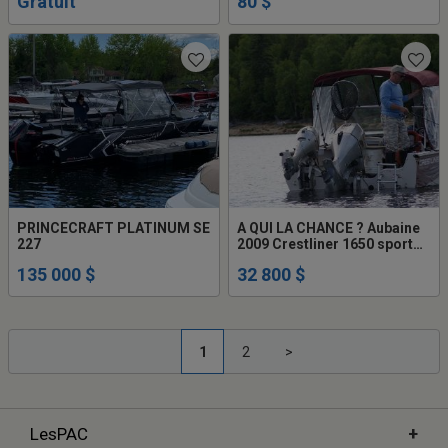
Gratuit
80 $
PRINCECRAFT PLATINUM SE
A QUI LA CHANCE ? Aubaine
227
2009 Crestliner 1650 sport
angler
135 000 $
32 800 $
1
2
>
+
LesPAC