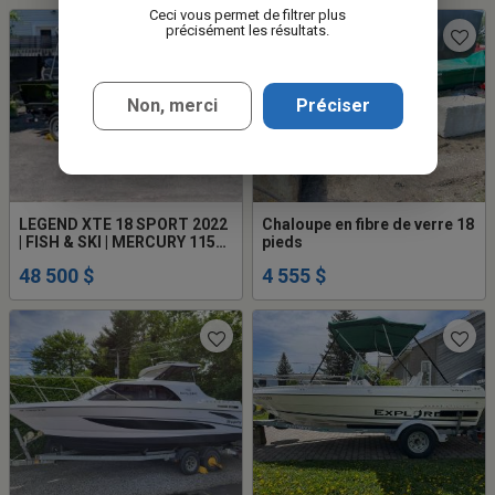
Ceci vous permet de filtrer plus
précisément les résultats.
Non, merci
Préciser
LEGEND XTE 18 SPORT 2022
Chaloupe en fibre de verre 18
| FISH & SKI | MERCURY 115
pieds
HP | TERROVA | GARMIN
48 500 $
4 555 $