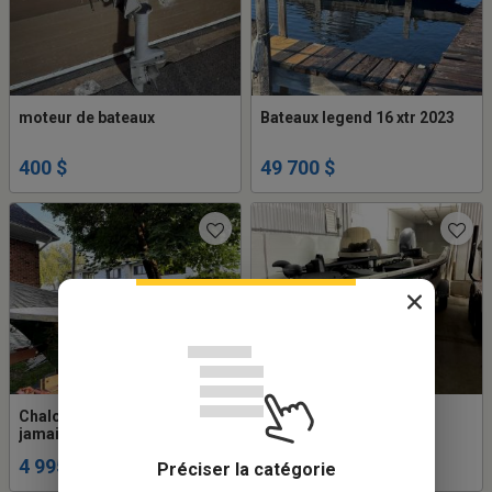
moteur de bateaux
Bateaux legend 16 xtr 2023
400 $
49 700 $
Chaloupe 16' comme neuve
Bateau de pêche
jamais utilisé avec moteur
25hp et remorque
4 995 $
15 500 $
Préciser la catégorie