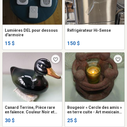
Lumières DEL pour dessous
Réfrigérateur Hi-Sense
d'armoire
15 $
150 $
Canard Terrine, Pièce rare
Bougeoir « Cercle des amis »
en faïence. Couleur Noir et
en terre cuite - Art mexicain
doré. Signée Michel Caugant
vintage
30 $
25 $
vintage 1980.