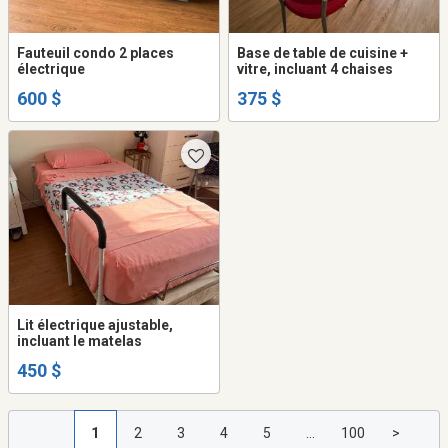
Fauteuil condo 2 places
Base de table de cuisine +
électrique
vitre, incluant 4 chaises
600 $
375 $
Lit électrique ajustable,
incluant le matelas
450 $
1
2
3
4
5
...
100
>