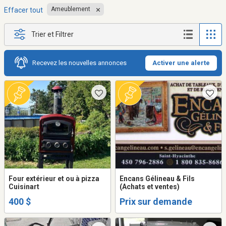
Ameublement
Effacer tout
Trier et Filtrer
Recevez les nouvelles annonces
Activer une alerte
Four extérieur et ou à pizza
Encans Gélineau & Fils
Cuisinart
(Achats et ventes)
400 $
Prix sur demande