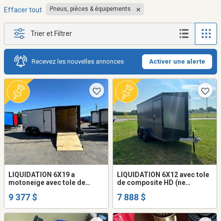
Pneus, pièces & équipements
Effacer tout
Trier et Filtrer
Recevez les nouvelles annonces
Activer une alerte
LIQUIDATION 6X19 a
LIQUIDATION 6X12 avec tole
motoneige avec tole de
de composite HD (ne
composite HD (ne gondole
gondole pas) remorque
9 377 $
7 888 $
pas) remorque fermée trailer
fermée trailer cargo fermer
cargo fermer (frame
(frame peinturé ou galvanisé
peinturé ou galvanisé +977$)
+977$)