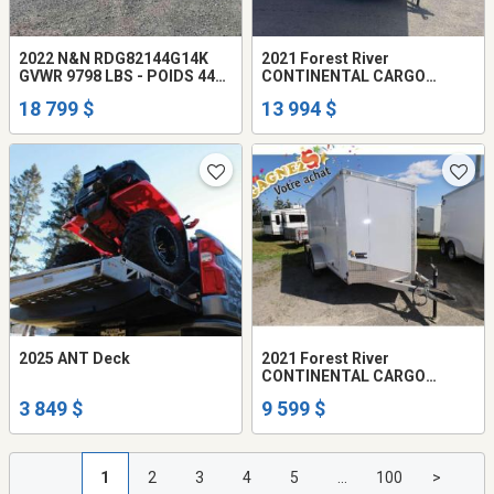
2022 N&N RDG82144G14K
2021 Forest River
GVWR 9798 LBS - POIDS 4490
CONTINENTAL CARGO
LBS
VHWA718TA2
18 799 $
13 994 $
2025 ANT Deck
2021 Forest River
CONTINENTAL CARGO
VWHWWA612TA2
3 849 $
9 599 $
1
2
3
4
5
...
100
>