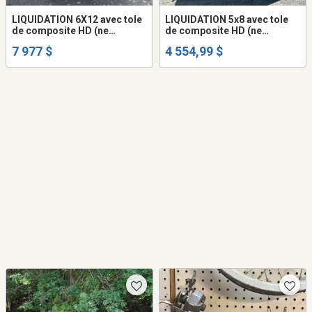
LIQUIDATION 6X12 avec tole
LIQUIDATION 5x8 avec tole
de composite HD (ne
de composite HD (ne
gondole pas) remorque
gondole pas) remorque
7 977 $
4 554,99 $
fermée trailer cargo fermer
fermée 5.4 haut trailer cargo
(frame peinturé ou galvanisé
fermer (frame peinturé ou
+$$$)
galvanisé +$$$)