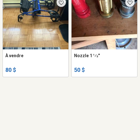
À vendre
Nozzle 1 1⁄2"
80 $
50 $