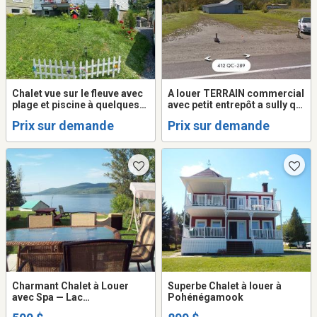
Chalet vue sur le fleuve avec
A louer TERRAIN commercial
plage et piscine à quelques
avec petit entrepôt a sully qui
pas
se trouve a pohénégamook
Prix sur demande
Prix sur demande
Charmant Chalet à Louer
Superbe Chalet à louer à
avec Spa — Lac
Pohénégamook
Pohénégamook