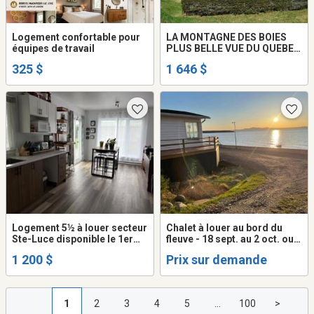
Logement confortable pour
LA MONTAGNE DES BOIES
équipes de travail
PLUS BELLE VUE DU QUEBEC
?
325 $
1 646 $
Logement 5½ à louer secteur
Chalet à louer au bord du
Ste-Luce disponible le 1er
fleuve - 18 sept. au 2 oct. ou
Septembre
du 23 au 30 oct. 2026 - À St-
1 200 $
Prix sur demande
Denis de Kamouraska
1
2
3
4
5
...
100
>