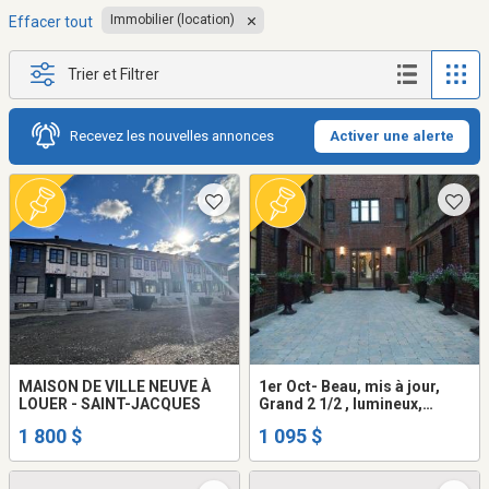
Immobilier (location)
Effacer tout
Trier et Filtrer
Recevez les nouvelles annonces
Activer une alerte
MAISON DE VILLE NEUVE À
1er Oct- Beau, mis à jour,
LOUER - SAINT-JACQUES
Grand 2 1/2 , lumineux,
propre, art déco - Oct 1st -
1 800 $
1 095 $
Beautiful, updated, clean,
secure, Large 2 1/2 , bright,
art deco