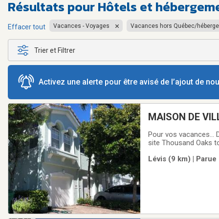
Résultats pour
Hôtels et hébergem
Vacances - Voyages
Vacances hors Québec/héberg
Effacer tout
Trier et Filtrer
Activez une alerte pour être avisé de l’ajout de n
MAISON DE VILLE
Pour vos vacances... D
site Thousand Oaks t
contrôlé, sécuritaire,
Lévis (9 km) | Parue
est située au 2ème ét