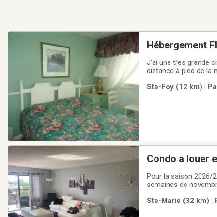
Hébergement Fl
J'ai une tres grande chambre dans condo à louer, avec accès à la cuisine et chambre de bain à Hollywood ,
distance à pied de la 
dans la chambre un fri
Ste-Foy (12 km) | Pa
Une fan ou air climati
Condo a louer 
Pour la saison 2026/2
semaines de novembre 
mai 2027Beau Condo a
Ste-Marie (32 km) | 
de 9 étages tout équi