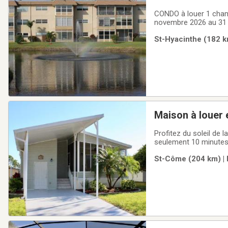
CONDO à louer 1 cham
novembre 2026 au 31 
St-Hyacinthe (182 k
Maison à louer 
Profitez du soleil de 
seulement 10 minutes
20 minutes des parcs 
St-Côme (204 km) | 
!Disponibilités hiver 2