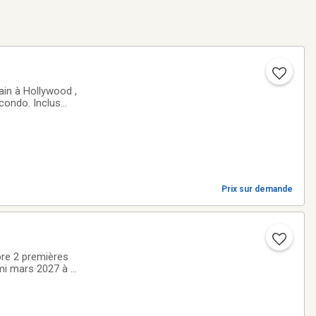
 condo. Inclus
elas orthopédique,
Prix sur demande
bre 2 premières
 mi mars 2027 à mi
age d’un complexe