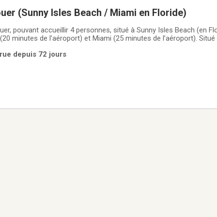
uer (Sunny Isles Beach / Miami en Floride)
er, pouvant accueillir 4 personnes, situé à Sunny Isles Beach (en Fl
(20 minutes de l’aéroport) et Miami (25 minutes de l’aéroport). Situé
cteur de prestige et très sécuritaire. Grandement apprécié et fréque
rue depuis 72 jours
t toute