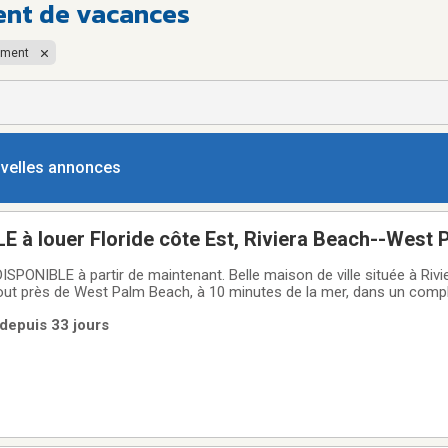
ent de vacances
ement
ouvelles annonces
 à louer Floride côte Est, Riviera Beach--West
ISPONIBLE à partir de maintenant. Belle maison de ville située à Rivi
out près de West Palm Beach, à 10 minutes de la mer, dans un comp
 avec piscine, terrain de tennis, terrain de basket et gym.La maison de
 depuis 33 jours
age et