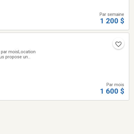
Par semaine
1 200 $
D par moisLocation
ous propose un
icaine, reconnue
Par mois
1 600 $