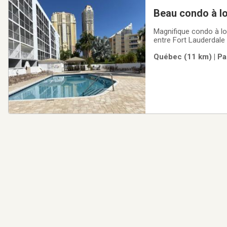
Beau condo à lo
Magnifique condo à lou
entre Fort Lauderdale 
marche de la plage! Se
Québec (11 km) | Pa
francophones pendan