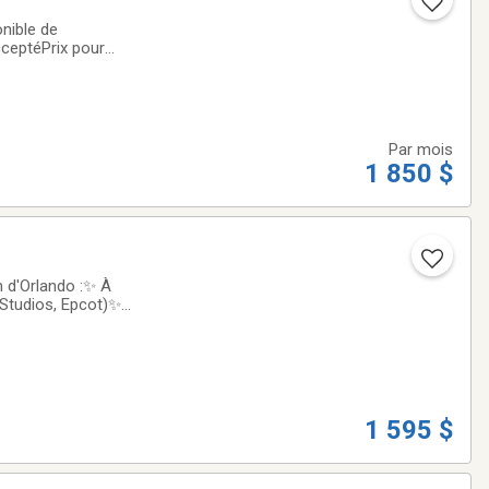
nible de
ceptéPrix pour
nt en face du condo
Par mois
1 850 $
n d'Orlando :✨ À
Studios, Epcot)✨
ée de main
1 595 $