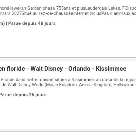
breHawaiian Garden phase 755ans et plusLauderdale Lakes, FlDispo
mars 2027Situé au rez-de-chausséeInternet inclusPas d’animaux ac
location 3 mois: 1850,00US/ moisPrix pour 5 mois 1800,00US/moisStationneme
m) | Parue depuis 48 jours
en floride - Walt Disney - Orlando - Kissimmee
la Floride dans notre maison située à Kissimmee, au cœur de la régio
 de Walt Disney World (Magic Kingdom, Animal Kingdom, Hollywood 
Universal Studios et SeaWorld✨ Emplacement idéal, tout est à port
Parue depuis 26 jours
026-2027 :