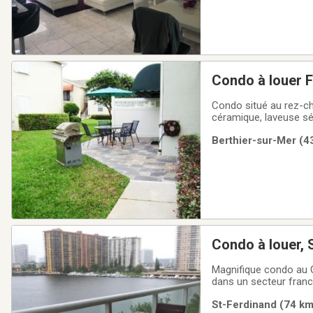
Condo situé au rez-ch
céramique, laveuse sé
cuir, électro ménagers 
Berthier-sur-Mer (43
de plage, parasols et
Condo à louer,
Magnifique condo au G
dans un secteur franco
chemin entre Miami et
St-Ferdinand (74 km)
tous les services. Sit