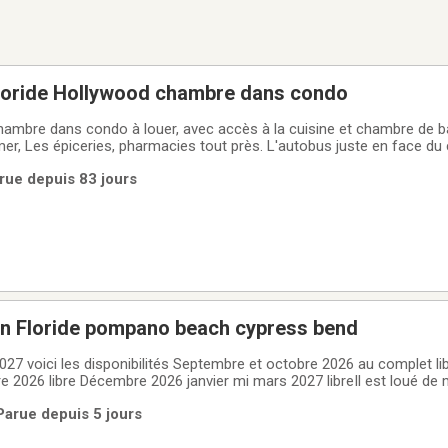
oride Hollywood chambre dans condo
mer, Les épiceries, pharmacies tout près. L'autobus juste en face du
go, internet, une porte pour aller à l'extérieur, un lit queen avec mat
rue depuis 83 jours
sé,
en Floride pompano beach cypress bend
027 voici les disponibilités Septembre et octobre 2026 au complet li
2026 libre Décembre 2026 janvier mi mars 2027 libreIl est loué de
 louer à pompano beach floride à cypress bend situé au 7 ieme et
Parue depuis 5 jours
pé avec tout