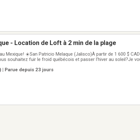
ue - Location de Loft à 2 min de la plage
 au Mexique! ☀️San Patricio Melaque (Jalisco)À partir de 1 600 $ CA
 souhaitez fuir le froid québécois et passer l'hiver au soleil?Je v
à San Patricio Melaque, une charmante ville de la côte Pacifique mex
 | Parue depuis 23 jours
tendue, ses