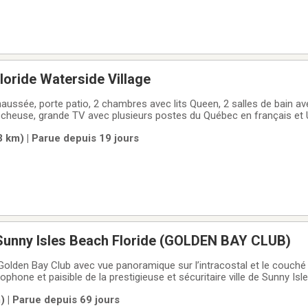
Condo à louer Floride Waterside Village
aussée, porte patio, 2 chambres avec lits Queen, 2 salles de bain a
cheuse, grande TV avec plusieurs postes du Québec en français et U
neufs en Stainless, lave-vaisselle, BBQ, tout équipé, toute la literie 
 km) | Parue depuis 19 jours
 Sunny Isles Beach Floride (GOLDEN BAY CLUB)
olden Bay Club avec vue panoramique sur l’intracostal et le couché d
phone et paisible de la prestigieuse et sécuritaire ville de Sunny Isl
 Fort Lauderdale, à 700m de la plage (8min de marche) et à distanc
 | Parue depuis 69 jours
ué au 6e