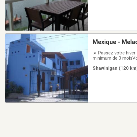
Mexique - Melaq
☀️ Passez votre hiver
minimum de 3 moisVous
magnifique loft situé 
Shawinigan (120 km)
pour son ambiance dé