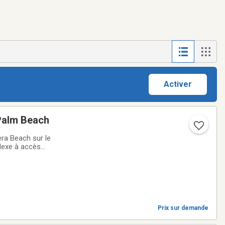
Activer
 Palm Beach
era Beach sur le
lexe à accès
 ville (townhouse)
Prix sur demande