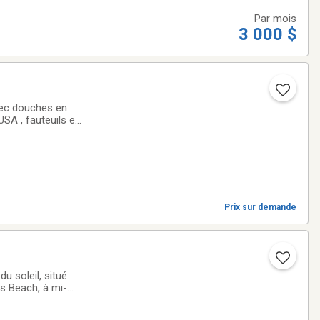
Par mois
3 000 $
vec douches en
SA , fauteuils en
est fournie, chaises
Prix sur demande
u soleil, situé
es Beach, à mi-
e de marche de