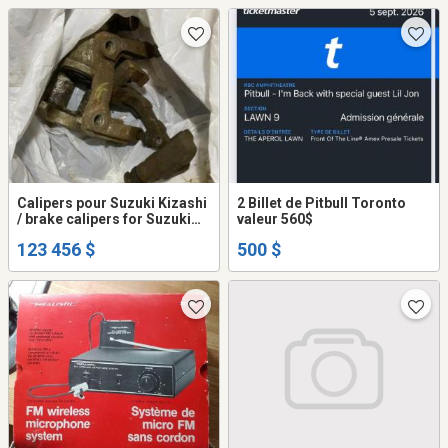
mit dessus un
Calipers pour Suzuki Kizashi
2 Billet de Pitbull Toronto
/ brake calipers for Suzuki
valeur 560$
kizashi
123 456 $
500 $