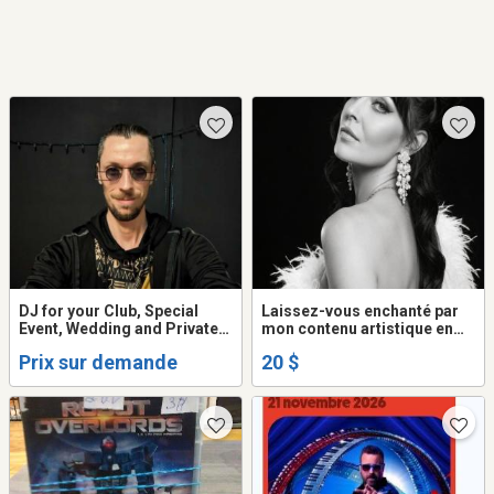
DJ for your Club, Special
Laissez-vous enchanté par
Event, Wedding and Private
mon contenu artistique en
Parties
ligne (Sophy Rhéaume artiste
Prix sur demande
20 $
multi-disciplinaire du milieux
culturelle)