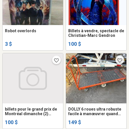
Robot overlords
Billets à vendre, spectacle de
Christian-Marc Gendron
3 $
100 $
billets pour le grand prix de
DOLLY 6 roues ultra robuste
Montréal dimanche (2)
facile à manœuvrer quand
valeur de 400.00 admission
même léger roule bien sûr
100 $
149 $
générale
toute surface aubaine 149$
ça paye pas les roues qu'on a