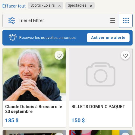
Sports - Loisirs
Spectacles
Effacer tout
Trier et Filtrer
Recevez les nouvelles annonces
Activer une alerte
Claude Dubois à Brossard le
BILLETS DOMINIC PAQUET
20 septembre
185 $
150 $