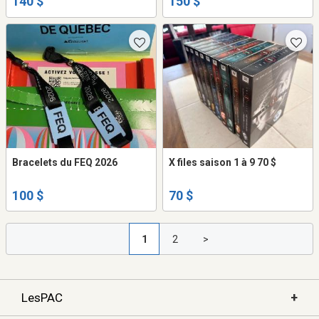
140 $
150 $
Bracelets du FEQ 2026
X files saison 1 à 9 70 $
100 $
70 $
1
2
>
+
LesPAC