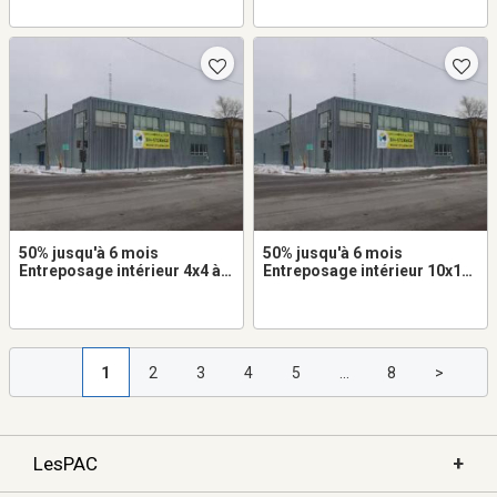
50% jusqu'à 6 mois
50% jusqu'à 6 mois
Entreposage intérieur 4x4 à
Entreposage intérieur 10x11
louer dans Hochelaga-
à louer dans Hochelaga-
Maisonneuve
Maisonneuve
1
2
3
4
5
...
8
>
+
LesPAC