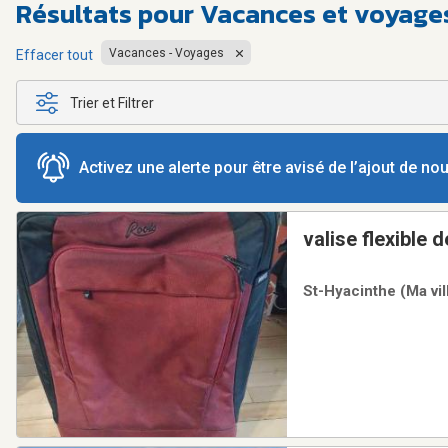
Résultats pour
Vacances et voyage
Vacances - Voyages
Effacer tout
Trier et Filtrer
Activez une alerte pour être avisé de l’ajout de n
valise flexible
St-Hyacinthe (Ma vil