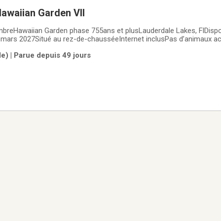
awaiian Garden VII
breHawaiian Garden phase 755ans et plusLauderdale Lakes, FlDispo
mars 2027Situé au rez-de-chausséeInternet inclusPas d’animaux ac
location 3 mois: 1850,00US/ moisPrix pour 5 mois 1800,00US/moisStationneme
le) | Parue depuis 49 jours