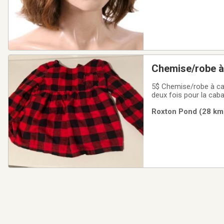
Chemise/robe à 
5$ Chemise/robe à carre
deux fois pour la caba
enfiler avec ses trois
Roxton Pond (28 km)
confortable unisexe