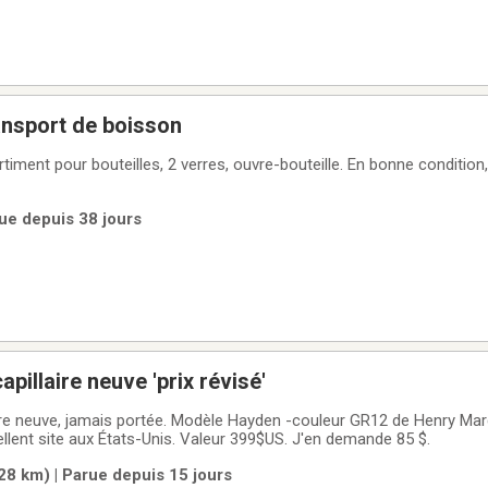
ansport de boisson
ment pour bouteilles, 2 verres, ouvre-bouteille. En bonne condition,
rue depuis 38 jours
apillaire neuve 'prix révisé'
e neuve, jamais portée. Modèle Hayden -couleur GR12 de Henry Margu. Belle qua
ent site aux États-Unis. Valeur 399$US. J'en demande 85 $.
28 km) | Parue depuis 15 jours