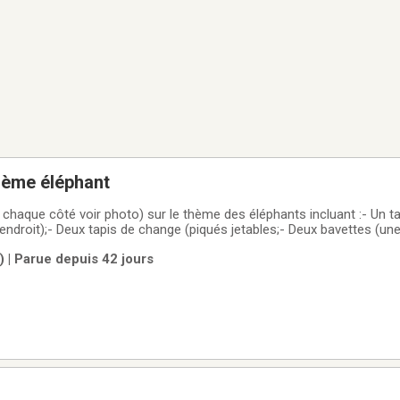
hème éléphant
chaque côté voir photo) sur le thème des éléphants incluant :- Un t
endroit);- Deux tapis de change (piqués jetables;- Deux bavettes (un
ure à Roxton Pond, mais possibilité de récupérer à Granby ou Roxton
 | Parue depuis 42 jours