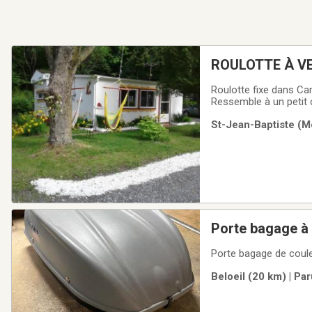
ROUL
Roulotte fixe dans Ca
Ressemble à un petit ch
laveuse, sécheuse, bu
St-Jean-Baptiste (M
objets utiles. Patio 12'
Porte bagage à
Porte bagage de couleu
Beloeil (20 km) | Pa