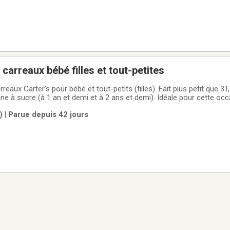
carreaux bébé filles et tout-petites
aux Carter’s pour bébé et tout-petits (filles). Fait plus petit que 3T, 
ne à sucre (à 1 an et demi et à 2 ans et demi). Idéale pour cette occa
 boutons à l'arrière ! Pas de trou, coutures intactes et pas de taches
 | Parue depuis 42 jours