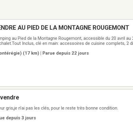
OTTE À VENDRE AU PIED DE LA MONTAGNE ROUGEMONT
mping au Pied de la Montagne Rougemont, accessible du 20 avril au 
alet.Tout Inclus, clé en main: accessoires de cuisine complets, 2 divan
reau de travail, matelas queen neuf, tondeuse, grande remise et de m
ontérégie) (17 km) | Parue depuis 22 jours
 X 12'.
 vendre
r gris,je n'ai pas les clés, pour le reste très bonne condition.
rue depuis 3 jours