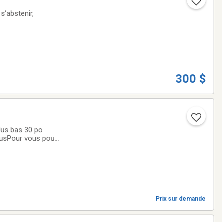
s'abstenir,
300 $
lus bas 30 po
clusPour vous pour
e plus bas 26 1/4
Prix sur demande