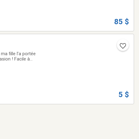
85 $
ma fille l’a portée
sion ! Facile à
 ! 5$ Ensemble
5 $