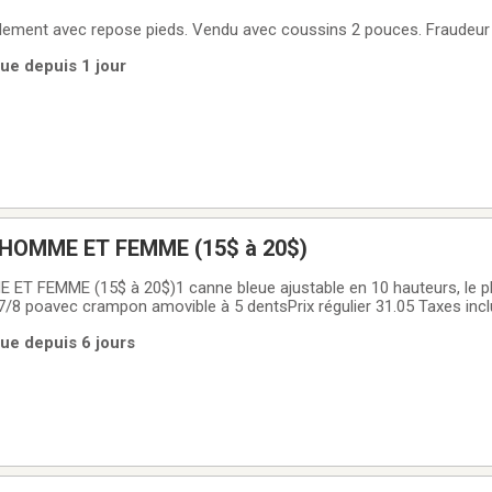
ulement avec repose pieds. Vendu avec coussins 2 pouces. Fraudeur 
ue depuis 1 jour
HOMME ET FEMME (15$ à 20$)
 FEMME (15$ à 20$)1 canne bleue ajustable en 10 hauteurs, le p
 7/8 poavec crampon amovible à 5 dentsPrix régulier 31.05 Taxes in
rgent comptant seulement)1 canne noire ajustable en 12 hauteurs, l
ue depuis 6 jours
 37 pobout de la