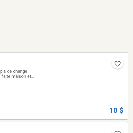
apis de change
e faite maison et
 Falls.
10 $