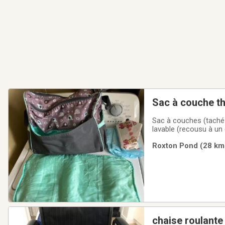
Sac à couche t
Sac à couches (taché 
lavable (recousu à un 
l’autre neuve)Je deme
Roxton Pond (28 km)
chaise roulante