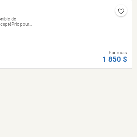
nible de
ceptéPrix pour
nt en face du condo
Par mois
1 850 $