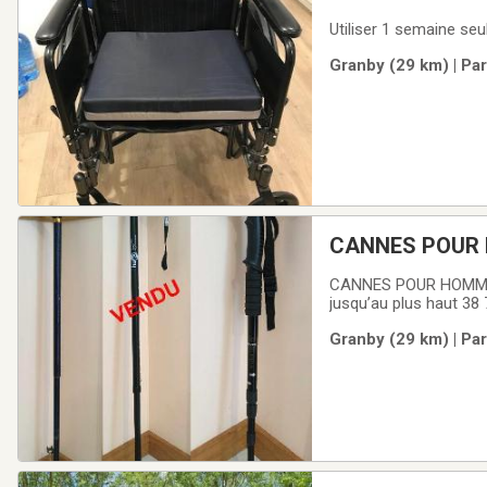
Utiliser 1 semaine se
Granby (29 km) | Par
CANNES POUR 
CANNES POUR HOMME ET
jusqu’au plus haut 38
seulement 15.00$(en a
Granby (29 km) | Par
po jusqu’au plus haut