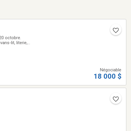
20 octobre.
s-lit, literie,
ultiples autres
Négociable
18 000 $