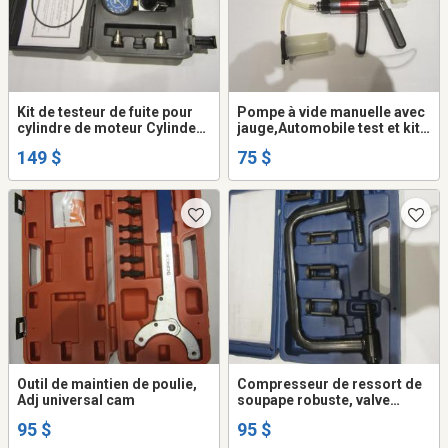
Kit de testeur de fuite pour
Pompe à vide manuelle avec
cylindre de moteur Cylinder
jauge,Automobile test et kit
leakage tester kit
purge, Mityvac MITMV8000,
149 $
75 $
Outil de maintien de poulie,
Compresseur de ressort de
Adj universal cam
soupape robuste, valve
compressor spring
95 $
95 $