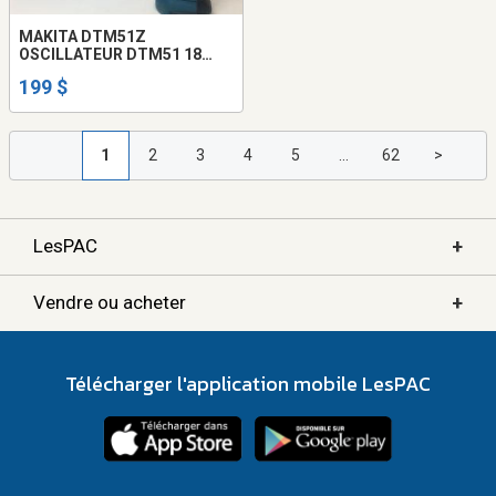
MAKITA DTM51Z
OSCILLATEUR DTM51 18
VOLT === NEUF === PRIX FIX
199 $
+ TX
1
2
3
4
5
...
62
>
+
LesPAC
+
Vendre ou acheter
Télécharger l'application mobile LesPAC