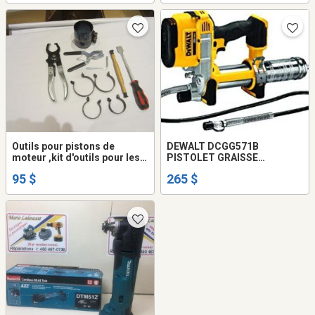
Outils pour pistons de
DEWALT DCGG571B
moteur ,kit d'outils pour les
PISTOLET GRAISSE
rings
DCGG571 === NEUF === PRIX
95 $
265 $
FIX + TX