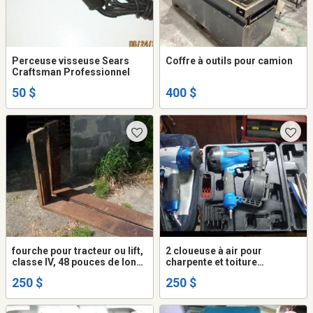
Perceuse visseuse Sears
Coffre à outils pour camion
Craftsman Professionnel
50 $
400 $
fourche pour tracteur ou lift,
2 cloueuse à air pour
classe IV, 48 pouces de long
charpente et toiture
12600 livres de capacité
Mastercraft comme neuf.
250 $
250 $