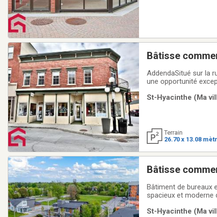
Bâtisse commer
AddendaSitué sur la r
une opportunité excep
chaussée accueille un 
St-Hyacinthe (Ma vil
emplacement stratégi
Terrain
26.70 x 13.08 mèt
Bâtisse commer
Bâtiment de bureaux ex
spacieux et moderne de
organisations profess
St-Hyacinthe (Ma vil
supérieure. Cette b