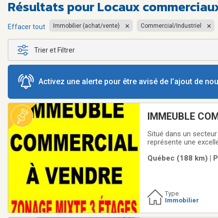
Résultats pour
Locaux commerciaux
Immobilier (achat/vente)
Commercial/Industriel
Effacer tout
Trier et Filtrer
Activez une alerte pour être avisé de l’ajout de n
IMMEUBLE COM
REDÉVELOPPE
Situé dans un secteu
représente une excell
restauration, mais so
Québec (188 km) | P
également un excellen
Type
Immobilier