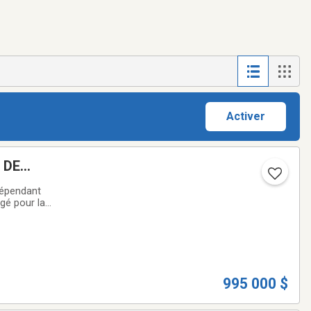
Activer
 DE
dépendant
gé pour la
i en fait
995 000 $