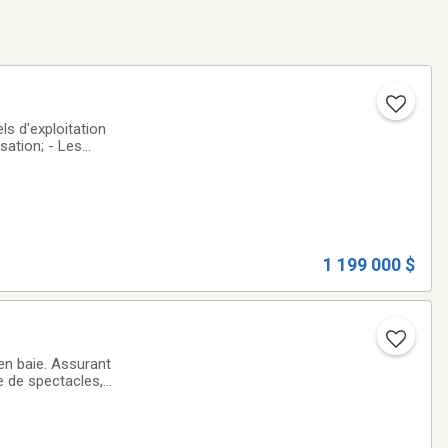
els d'exploitation
sation; - Les
neure accordée par
1 199 000 $
en baie. Assurant
e de spectacles,