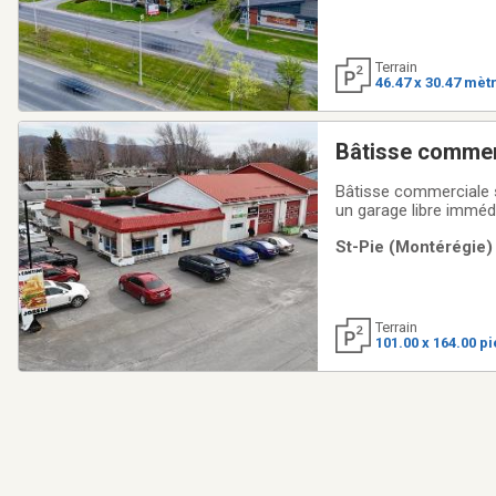
Terrain
46.47 x 30.47 mèt
Bâtisse commer
Bâtisse commerciale s
un garage libre imméd
toilette. Le bâtiment 
St-Pie (Montérégie) 
environ 45 personnes,
Terrain
101.00 x 164.00 p