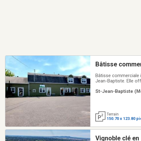
Bâtisse commer
Bâtisse commerciale in
Jean-Baptiste. Elle of
Cette propriété comme
St-Jean-Baptiste (Mo
années.L'intérieur co
Terrain
150.70 x 123.80 p
Vignoble clé en