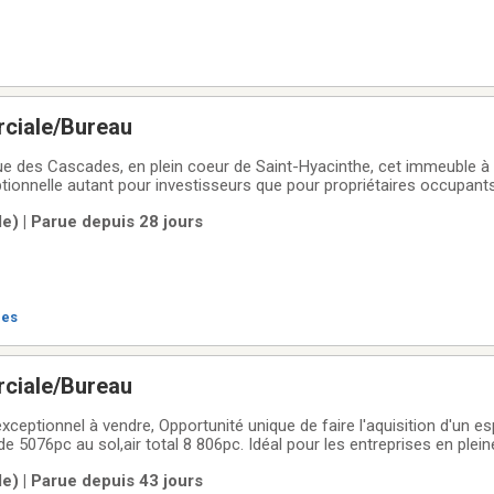
ciale/Bureau
ue des Cascades, en plein coeur de Saint-Hyacinthe, cet immeuble à
tionnelle autant pour investisseurs que pour propriétaires occupant
espace commercial bien établi, bénéficiant d'une excellente visibilité
le) | Parue depuis 28 jours
que dans un secteur
res
ciale/Bureau
ceptionnel à vendre, Opportunité unique de faire l'aquisition d'un e
 5076pc au sol,air total 8 806pc. Idéal pour les entreprises en plein
ionnelles ou toute entité recherchant un environnement de travail de
le) | Parue depuis 43 jours
âtisse