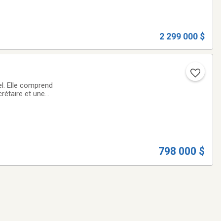
2 299 000 $
el. Elle comprend
rétaire et une
ouvant accueillir
798 000 $