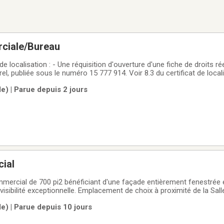
ciale/Bureau
 de localisation : - Une réquisition d'ouverture d'une fiche de droits ré
rel, publiée sous le numéro 15 777 914. Voir 8.3 du certificat de locali
 aux paragraphes 8.3.2 et 8.3.3 ont fait l'objet d'une dérogation mi
le) | Parue depuis 2 jours
ial
ercial de 700 pi2 bénéficiant d'une façade entièrement fenestrée 
visibilité exceptionnelle. Emplacement de choix à proximité de la Sall
commerces, restaurants et résidences. Stationnements disponibles tout
le) | Parue depuis 10 jours
 y établir