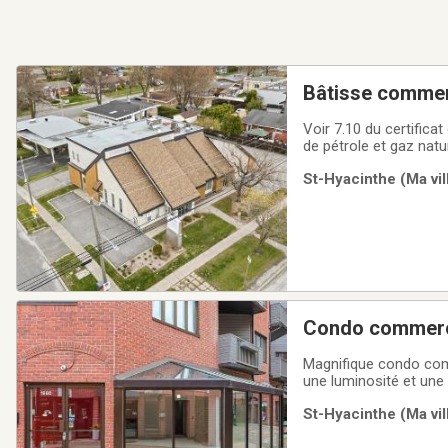
Bâtisse commer
Voir 7.10 du certificat
de pétrole et gaz natu
situations mentionnées
St-Hyacinthe (Ma vil
la ville de
Condo commerc
Magnifique condo comm
une luminosité et une 
du Marché Centre, de nombreux 
St-Hyacinthe (Ma vil
près. Endroit idéal pour