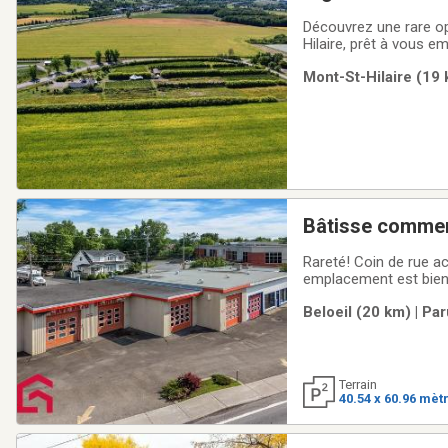
salle de récept
Découvrez une rare op
Hilaire, prêt à vous e
authenticité, accessib
Mont-St-Hilaire (19 
inclusif, primé pour
Bâtisse commer
Rareté! Coin de rue ac
emplacement est bien 
auraient bien aimé voi
Beloeil (20 km) | Pa
incroyable pour réalis
Terrain
40.54 x 60.96 mèt