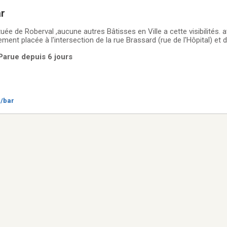
ar
tuée de Roberval ,aucune autres Bâtisses en Ville a cette visibilités
quement placée à l'intersection de la rue Brassard (rue de l'Hôpital) et
le pour n'importe quel futur commerce sur le boulevard principal, trè
Parue depuis 6 jours
é/bar