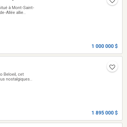
situé à Mont-Saint-
e-Allée allie
cadre chaleureux et
1 000 000 $
 Beloeil, cet
lus nostalgiques
us. Une superficie
1 895 000 $