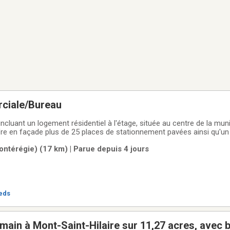
ciale/Bureau
cluant un logement résidentiel à l'étage, située au centre de la muni
fre en façade plus de 25 places de stationnement pavées ainsi qu'un 
rciale et le logement du haut ont été rénovés et bien entretenus au 
ntérégie) (17 km) | Parue depuis 4 jours
mprend quatre
ieds
 main à Mont-Saint-Hilaire sur 11,27 acres, avec 