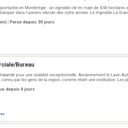
ion et + Devenez vigneron facilement!
portunité en Montérégie : un vignoble clé en main de 4,56 hectares 
mbarquer dans l'univers viticole dès votre arrivée. Le Vignoble La Grand
ilité (accréditation Kéroul) et mission sociale d'intégration, dans un 
km) | Parue depuis 30 jours
ciale/Bureau
halandé pour une visibilité exceptionnelle. Anciennement le Lave-Auto
connu par les gens de la région, comme étant une institution. Les p
r renaître le commerce! Mais cette bâtisse peut aujourd'hui être à vo
rue depuis 4 jours
er
res