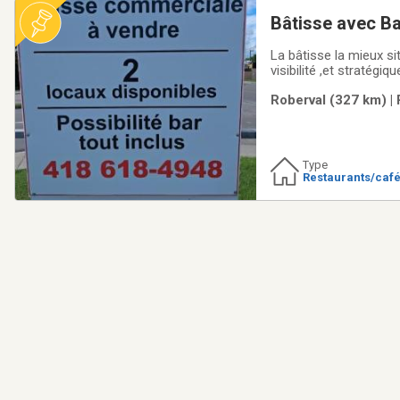
Bâtisse avec B
La bâtisse la mieux si
visibilité ,et stratégi
(boul. Marcotte), idéa
Roberval (327 km) | 
hôpital à moins de
Type
Restaurants/caf