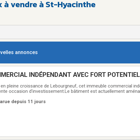
 à vendre à St-Hyacinthe
ouvelles annonces
MERCIAL INDÉPENDANT AVEC FORT POTENTIEL
MENT
r en pleine croissance de Lebourgneuf, cet immeuble commercial in
ente occasion d'investissement.Le bâtiment est actuellement aména
n zonage permet plusieurs usages commerciaux et résidentiels, ce qu
arue depuis 11 jours
t site de