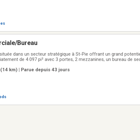
res
ciale/Bureau
ituée dans un secteur stratégique à St-Pie offrant un grand potenti
iatement de 4 097 pi² avec 3 portes, 2 mezzanines, un bureau de sec
abrite également un local de restaurant d'une superficie de 2 430 pi² p
(14 km) | Parue depuis 43 jours
 qui
ieds