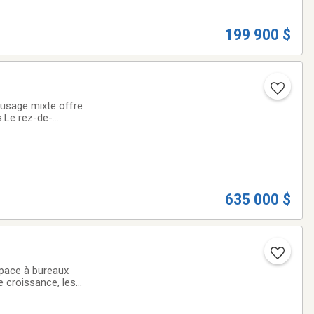
199 900 $
 usage mixte offre
s.Le rez-de-
 et d'un
635 000 $
space à bureaux
e croissance, les
 qualité