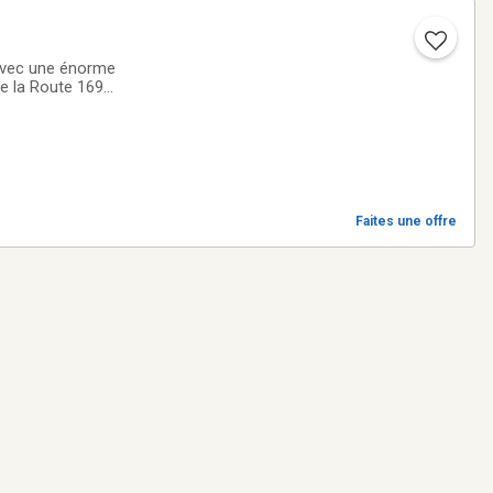
. avec une énorme
 de la Route 169
s achalandé. Un
Faites une offre