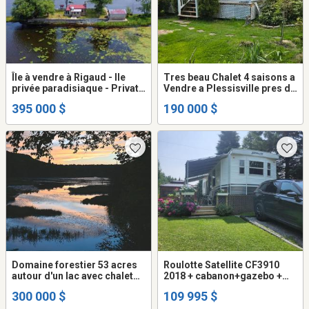
Île à vendre à Rigaud - Ile
Tres beau Chalet 4 saisons a
privée paradisiaque - Private
Vendre a Plessisville pres du
Paradise Island for sale in
golf
395 000 $
190 000 $
Rigaud
Domaine forestier 53 acres
Roulotte Satellite CF3910
autour d'un lac avec chalet
2018 + cabanon+gazebo +
en Mauricie
BBQ Coleman+foyer sur son
300 000 $
109 995 $
site clé en main