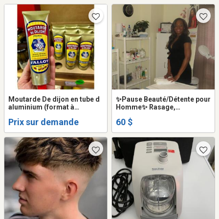
Moutarde De dijon en tube d
✨Pause Beauté/Détente pour
aluminium (format à
Homme✨ Rasage,
emporter)
Épilation/Massage***
Prix sur demande
60 $