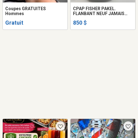
Coupes GRATUITES
CPAP FISHER PAKEL.
Hommes
FLANBANT NEUF JAMAIS
UTILISER KIT COMPLET
Gratuit
850 $
TUBE CHAUFFANT SAC DE
VOYAGE HUMIDIFICATEUR
INTEGRE