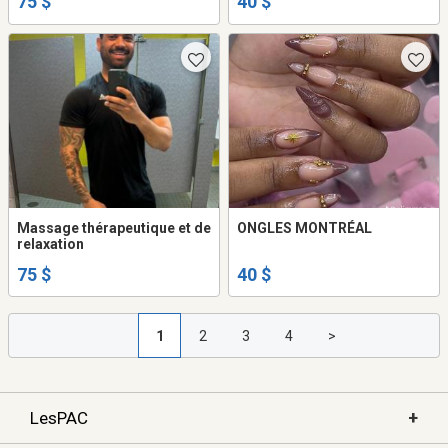
75 $
40 $
Massage thérapeutique et de
ONGLES MONTRÉAL
relaxation
75 $
40 $
1
2
3
4
>
+
LesPAC