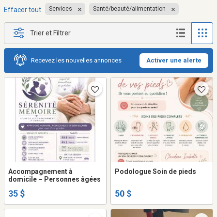
Services
Santé/beauté/alimentation
Effacer tout
Trier et Filtrer
Recevez les nouvelles annonces
Activer une alerte
Accompagnement à
Podologue Soin de pieds
domicile – Personnes âgées
35 $
50 $