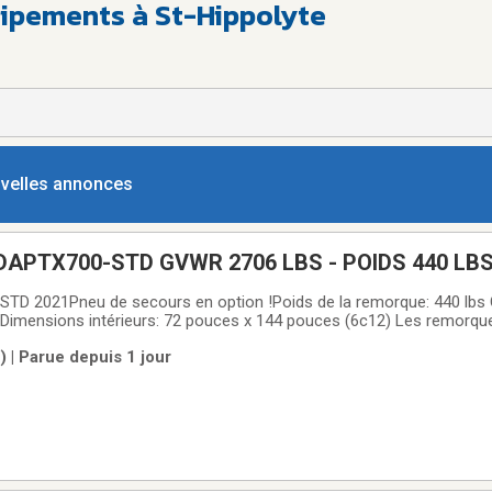
uipements à St-Hippolyte
ouvelles annonces
DAPTX700-STD GVWR 2706 LBS - POIDS 440 LB
 2021Pneu de secours en option !Poids de la remorque: 440 lbs 
 Dimensions intérieurs: 72 pouces x 144 pouces (6c12) Les remor
 vous accompagner dans la durée. C'est donc naturellement quelles
| Parue depuis 1 jour
e la conception à la fabrication