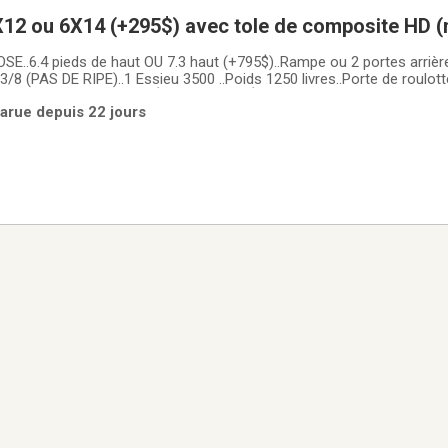
12 ou 6X14 (+295$) avec tole de composite HD (
ermée trailer cargo fermer (frame peinturé ou g
OSE..6.4 pieds de haut OU 7.3 haut (+795$)..Rampe ou 2 portes arri
3/8 (PAS DE RIPE)..1 Essieu 3500 ..Poids 1250 livres..Porte de roulott
ière LED ou DEL (EXTÉRIEUR ET INTÉRIEUR)..La tôle extérieure est 
arue depuis 22 jours
MENT)..Série