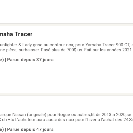
amaha Tracer
unfighter & Lady grise au contour noir, pour Yamaha Tracer 900 GT, 
ne pièce, surbaisser. Payé plus de 700$ us. Fait sur les années 2021
le) | Parue depuis 37 jours
arque Nissan (originale) pour Rogue ou autres,fit de 2013 a 2020,se
ch.+tx.L'acheteur aura aussi des noix pour l'hiver a l'achat des 24.S
OFFRE RAISONNABLE ET NON RIDICULE
le) | Parue depuis 47 jours