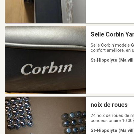
Selle Corbin Y
Selle Corbin modele G
confort amélioré, en u
St-Hippolyte (Ma vil
noix de roues
24 noix de roues de m
concessionaire 10.00$ 
interressé....FAITE 
St-Hippolyte (Ma vil