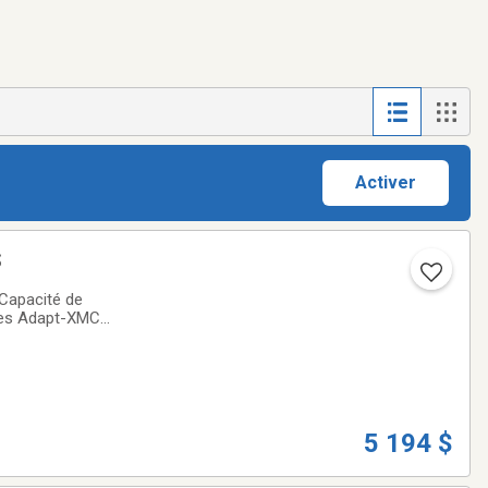
Activer
S
Capacité de
ques Adapt-XMC
 présentent des
5 194 $