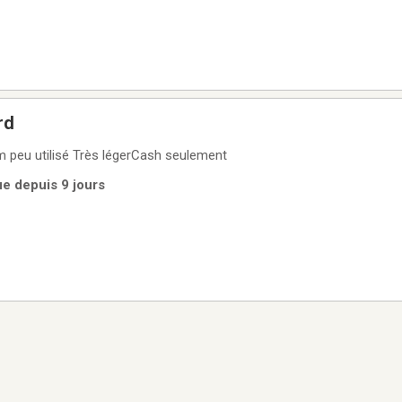
rd
5 hp ted william peu utilisé Très légerCash seulement
ue depuis 9 jours