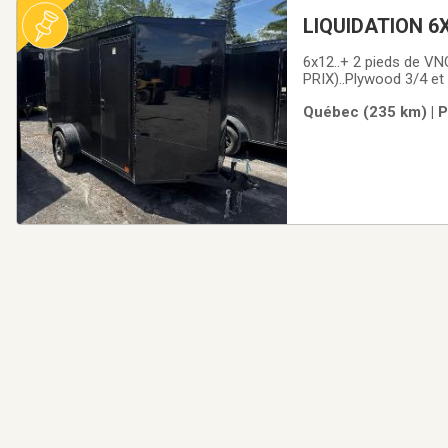
LIQUIDATION 6X
pas) remorque f
6x12..+ 2 pieds de VN
+$$$)
PRIX)..Plywood 3/4 et 
BESOIN CADENAS)..Lum
Québec (235 km) | P
plus épais (GRATUITE