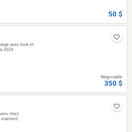
50 $
siege avec look et
 a 2024.
Négociable
350 $
 venv chez
i vraiment