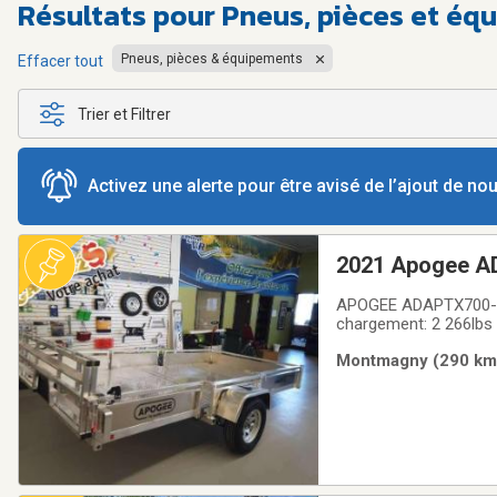
Résultats pour
Pneus, pièces et éq
Pneus, pièces & équipements
Effacer tout
Trier et Filtrer
Activez une alerte pour être avisé de l’ajout de n
2021 Apogee A
APOGEE ADAPTX700-STD
chargement: 2 266lbs
sont construites pour
Montmagny (290 km) 
garanties si solides. D