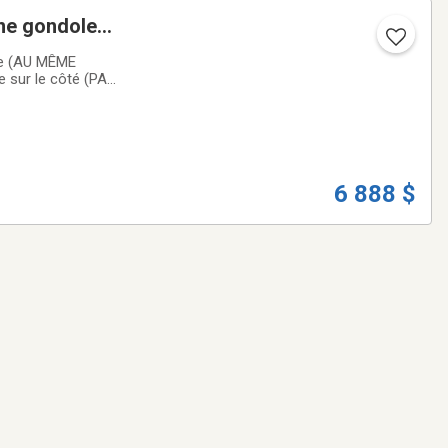
ne gondole
alvanisé
ère (AU MÊME
e sur le côté (PAS
updatée à 3 fois
6 888 $