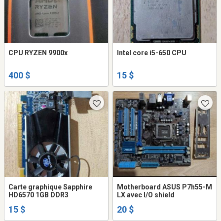
CPU RYZEN 9900x
Intel core i5-650 CPU
400 $
15 $
Carte graphique Sapphire
Motherboard ASUS P7h55-M
HD6570 1GB DDR3
LX avec I/O shield
15 $
20 $