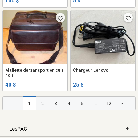
100 $
5 $
Mallette de transport en cuir
Chargeur Lenovo
noir
40 $
25 $
1
2
3
4
5
...
12
>
+
LesPAC