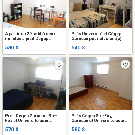
A partir du 29 août à deux
Près Université et Cégep
minutes à pied Cégep
Garneau pour étudiant(e)
Garneau pour étudiant(e) non
immeuble non fumeur, aucun
580 $
540 $
fumeur(euse), aucun animal
animal permis, dans
permis, dans appartement
colocation de 3 chambres au
de 4 chambres au 1er
1/2 ss
Près Cégep Garneau, Ste-
Près Cégep Ste-Foy,
Foy et Université pour
Garneau et Université pour
étudiant(e) seulement
étudiant(e) dans
570 $
580 $
immeuble non fumeur, aucun
appartement au 1/2 ss