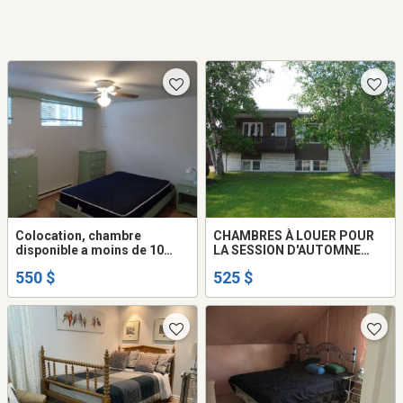
Colocation, chambre
CHAMBRES À LOUER POUR
disponible a moins de 10
LA SESSION D'AUTOMNE
minutes de l'université,
2026
550 $
525 $
centre Multihexa et de
hopital de chicoutimi.