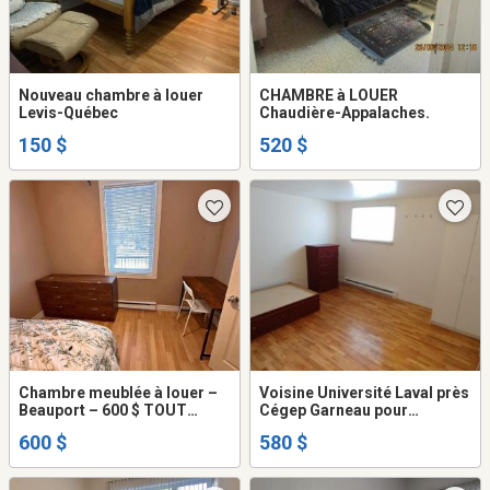
Nouveau chambre à louer
CHAMBRE à LOUER
Levis-Québec
Chaudière-Appalaches.
150 $
520 $
Chambre meublée à louer –
Voisine Université Laval près
Beauport – 600 $ TOUT
Cégep Garneau pour
inclus
étudiant(e) non fumeur(euse)
600 $
580 $
seulement, aucun animal
permis, à partager avec des
étudiants(