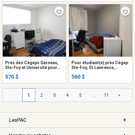
animal permis, dans
maison privée en colocation,
appartement
Près des Cégeps Garneau,
Pour étudiant(e) près Cégep
Ste-Foy et Université pour
Ste-Foy, St.Lawrence,
étudiant(e) seulement
Université dans appartement
570 $
560 $
immeuble non fumeur, aucun
en colocation de 3 chambres
animal permis, dans
au 2ième étage,
appartement au 1/2 ss
1
2
3
4
5
...
11
>
+
LesPAC