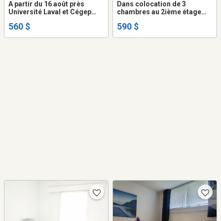
A partir du 16 août près
Dans colocation de 3
Université Laval et Cégep
chambres au 2ième étage
Garneau pour étudiant(e)
près Université et Cégep
560 $
590 $
seulement, immeuble non
Garneau pour étudiant(e)
fumeur, aucun animal
seulement, aucun animal
permis, dans appartement
permis,