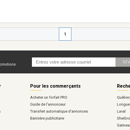
1
M'i
promotions
r
Pour les commerçants
Reche
Acheter un forfait PRO
Québe
Guide de l’annonceur
Longueu
s
Transfert automatique d’annonces
Laval
Bannière publicitaire
Sherbr
Gatinea