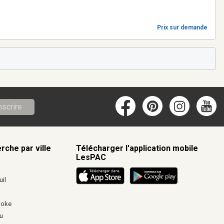
Prix sur demande
nscrire
rche par ville
Télécharger l'application mobile
LesPAC
c
il
ooke
u