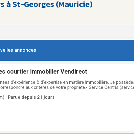
s à St-Georges (Mauricie)
ouvelles annonces
s courtier immobilier Vendirect
nées d’expérience & d’expertise en matière immobilière. Je possèd
rrespondre aux critères de votre propriété.- Service Centris (servic
)- Service personnalisé pour vendeurs &/ou acheteurs- Suivi perso
m) | Parue depuis 21 jours
s les journaux