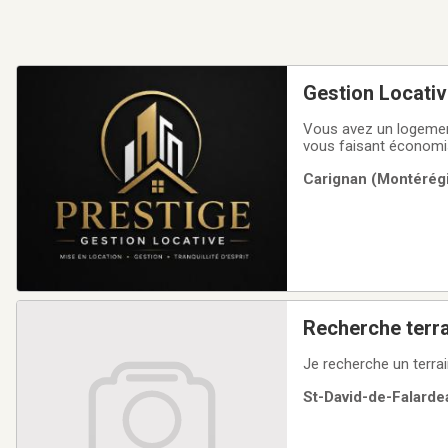
Gestion Locativ
Vous avez un logement
vous faisant économi
messagesOrganisation 
Carignan (Montérégi
candidatSignature du b
Recherche terra
Je recherche un terrai
St-David-de-Falarde