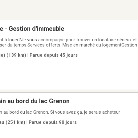
e - Gestion d'immeuble
 à louer?Je vous accompagne pour trouver un locataire sérieux et f
ser du temps.Services offerts :Mise en marché du logementGestion 
des visitesVérification de crédit et des antécédentsSélection du me
e) (139 km) | Parue depuis 45 jours
ailGestion locative
in au bord du lac Grenon
n au bord du lac Grenon. Si vous avez ça, je serais acheteur
au (251 km) | Parue depuis 90 jours