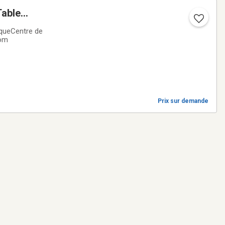
Table
iqueCentre de
com
Prix sur demande