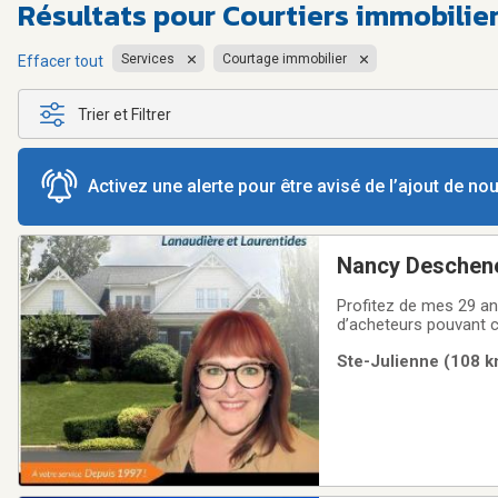
Résultats pour
Courtiers immobilier
Services
Courtage immobilier
Effacer tout
Trier et Filtrer
Activez une alerte pour être avisé de l’ajout de n
Nancy Deschene
Profitez de mes 29 an
d’acheteurs pouvant co
la chambre d’immeuble
Ste-Julienne (108 k
dossier- Publicité dan