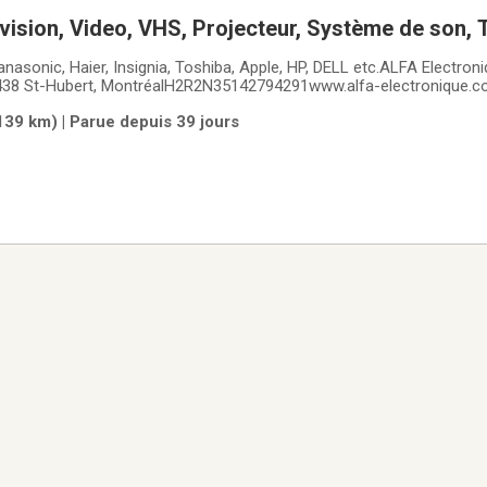
vision, Video, VHS, Projecteur, Système de son, 
nateur
nasonic, Haier, Insignia, Toshiba, Apple, HP, DELL etc.ALFA Electron
7438 St-Hubert, MontréalH2R2N35142794291www.alfa-electronique.
(139 km) | Parue depuis 39 jours