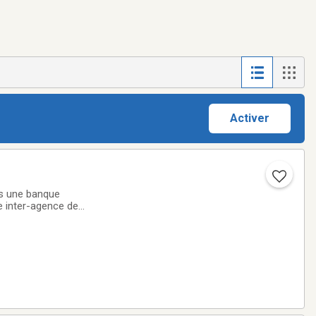
Activer
es une banque
e inter-agence de
nnalisé de