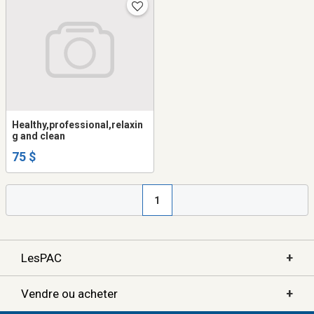
Healthy,professional,relaxin
g and clean
75 $
1
+
LesPAC
+
Vendre ou acheter