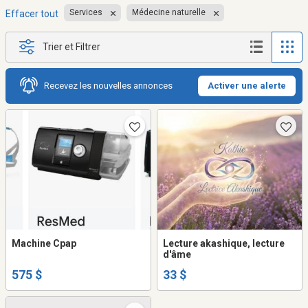
Services
Médecine naturelle
Effacer tout
Trier et Filtrer
Recevez les nouvelles annonces
Activer une alerte
Machine Cpap
Lecture akashique, lecture
d'âme
575 $
33 $