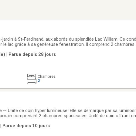
-jardin à St-Ferdinand, aux abords du splendide Lac William. Ce con
r le lac grâce à sa généreuse fenestration. Il comprend 2 chambres
 et un intérieur au goût du jour. L'accès direct au terrain et au bord 
le) | Parue depuis 28 jours
u cadre
Chambres
2
-- Unité de coin hyper lumineuse! Elle se démarque par sa luminosi
porain comprenant 2 chambres spacieuses. Unité de coin offrant u
lcons pour profiter du plein air, ascenseur dans l'immeuble, terrass
 | Parue depuis 10 jours
érieur,