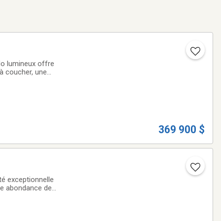
do lumineux offre
 à coucher, une
de l'eau permet de
369 900 $
té exceptionnelle
ne abondance de
e commune sur le