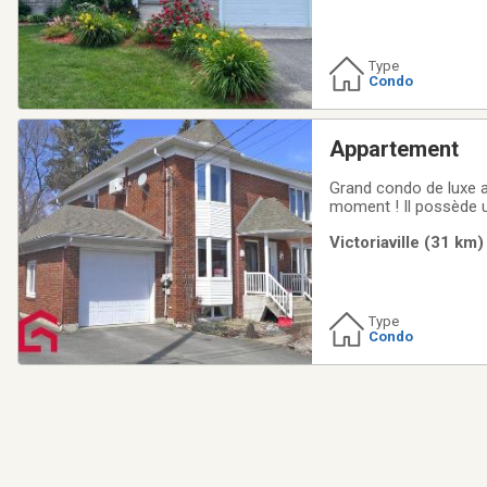
Type
Condo
Appartement
Grand condo de luxe a
moment ! Il possède un
d'une 4e chambre. Sa 
Victoriaville (31 km)
vos convives. Salle de
Type
Condo