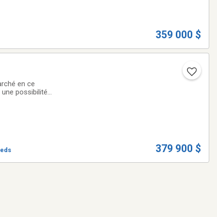
359 000 $
arché en ce
 une possibilité
faite pour vous et
379 900 $
ieds