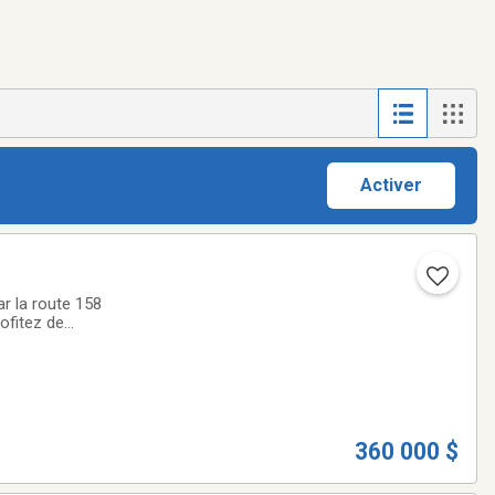
Activer
r la route 158
rofitez de
rdable. Unités pour
360 000 $