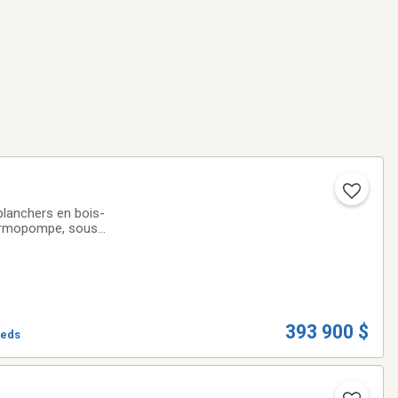
planchers en bois-
hermopompe, sous-
bons moments de
393 900 $
ieds