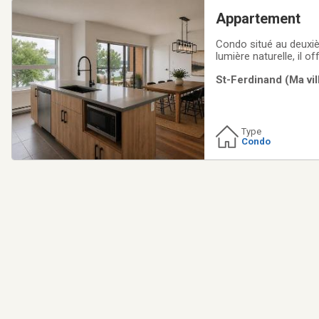
Appartement
Condo situé au deuxiè
lumière naturelle, il 
donnant sur l'eau. L'
St-Ferdinand (Ma vil
intérieur moderne, a
Type
Condo