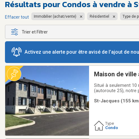
Résultats pour
Condos à vendre à S
Immobilier (achat/vente)
Résidentiel
Type de p
Effacer tout
Trier et Filtrer
Activez une alerte pour être avisé de l’ajout de n
Maison de ville
Situé à seulement 10 m
(autoroute 25), notre p
l'accessibilité aux se
St-Jacques (155 km)
ÉTÉ 2026Caractéristi
Type
Condo