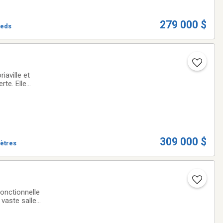
279 000 $
ieds
iaville et
rte. Elle
e. Profitez
309 000 $
mètres
vaste salle
 buanderie.Garage