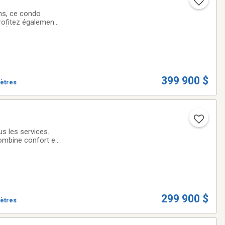
ins, ce condo
Profitez également
e. À découvrir!
399 900 $
mètres
s les services.
ombine confort et
 16 200 $. Une
299 900 $
mètres