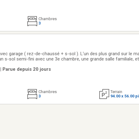
Chambres
3
vec garage ( rez-de-chaussé + s-sol ). L'un des plus grand sur le m
 s-sol semi-fini avec une 3e chambre, une grande salle familiale, et
cuisine rénové avec comptoir de Granit et cuisinière au gaz sera par
 | Parue depuis 20 jours
 bain
Chambres
Terrain
3
94.00 x 56.00 p