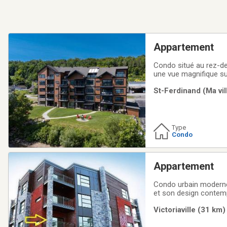
Appartement
Condo situé au rez-de
une vue magnifique su
salle de bain complète
St-Ferdinand (Ma vil
profiter pleinement d
Type
Condo
Appartement
Condo urbain moderne 
et son design contem
lumière naturelle 2 ba
Victoriaville (31 km)
toit, stationnement int