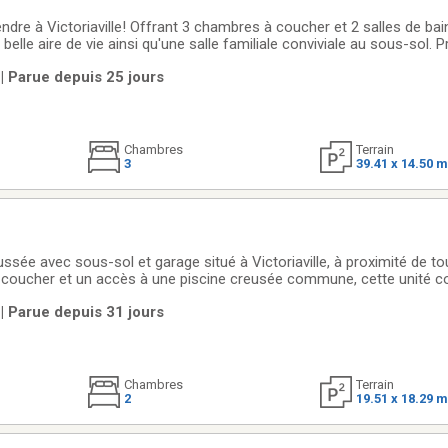
ndre à Victoriaville! Offrant 3 chambres à coucher et 2 salles de ba
elle aire de vie ainsi qu'une salle familiale conviviale au sous-sol. 
ratique et sécuritaire et de la cour arrière exclusive à son propriétair
 | Parue depuis 25 jours
Chambres
Terrain
3
39.41 x 14.50 
ée avec sous-sol et garage situé à Victoriaville, à proximité de tou
 coucher et un accès à une piscine creusée commune, cette unité c
ent en location, elle génère des revenus annuels approximatifs de
 | Parue depuis 31 jours
r investisseurs
Chambres
Terrain
2
19.51 x 18.29 