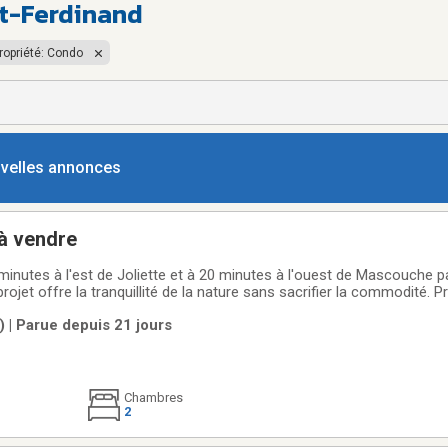
t-Ferdinand
ropriété: Condo
ouvelles annonces
 à vendre
inutes à l'est de Joliette et à 20 minutes à l'ouest de Mascouche pa
rojet offre la tranquillité de la nature sans sacrifier la commodité. P
rvices à proximité sans subir les tracas du trafic. Taxe municipale abo
 | Parue depuis 21 jours
ques
Chambres
2