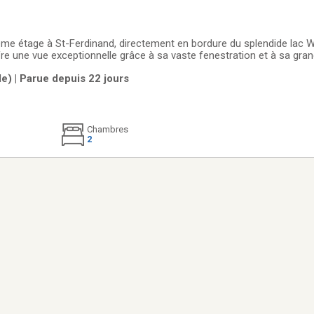
me étage à St-Ferdinand, directement en bordure du splendide lac Wi
offre une vue exceptionnelle grâce à sa vaste fenestration et à sa gra
unité comprend deux chambres à coucher, une salle de bain complète 
le) | Parue depuis 22 jours
ménagé avec
Chambres
2