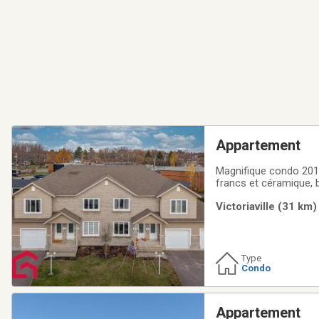
Appartement
Magnifique condo 2014
francs et céramique,
sol complètement amé
Victoriaville (31 km)
plein air, garage attac
Type
Condo
Appartement