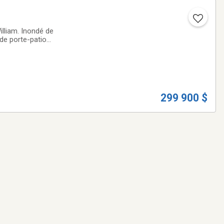
lliam. Inondé de
nde porte-patio
ainsi qu'un
299 900 $