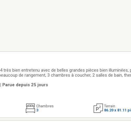
 très bien entretenu avec de belles grandes pièces bien illuminées, 
 beaucoup de rangement, 3 chambres à coucher, 2 salles de bain, t
nagé, grand patio recouvert avec une petite cour arrière pour de 
 | Parue depuis 25 jours
hé isolé
Chambres
Terrain
3
86.20 x 81.11 p