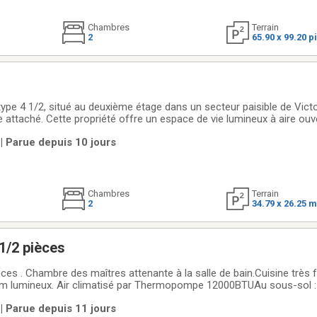
Chambres
Terrain
2
65.90 x 99.20 p
pe 4 1/2, situé au deuxième étage dans un secteur paisible de Victor
attaché. Cette propriété offre un espace de vie lumineux à aire ouve
 coucher, une salle de bain ainsi qu'une salle de lavage indépendant
 | Parue depuis 10 jours
e extérieure et d'un
Chambres
Terrain
2
34.79 x 26.25 
Grand Condo 7 1/2 pièces
ne très fonctionnelle
um lumineux. Air climatisé par Thermopompe 12000BTUAu sous-sol : 
bres à coucher et une deuxième salle de bain complète avec espace
 | Parue depuis 11 jours
térieure