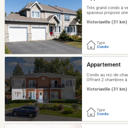
Très grand condo à ve
spacieux propose une b
d'un garage intérieur p
Victoriaville (31 km)
Type
Condo
Appartement
Condo au rez-de-chauss
Offrant 2 chambres à
commodités. Présentem
Victoriaville (31 km)
opportunité idéale pou
Type
Condo