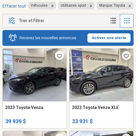
Véhicules
Utilitaires sport
Marque: Toyota
Effacer tout
Trier et Filtrer
Recevez les nouvelles annonces
Activer une alerte
2023 Toyota Venza
2023 Toyota Venza XLE
39 939 $
33 931 $