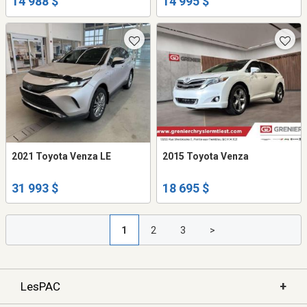
14 988 $
14 995 $
2021 Toyota Venza LE
2015 Toyota Venza
31 993 $
18 695 $
1
2
3
>
+
LesPAC