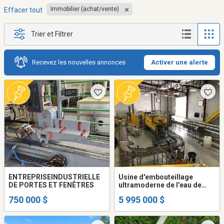
Immobilier (achat/vente)
Effacer tout
Trier et Filtrer
Recevez les nouvelles annonces
Activer une alerte
ENTREPRISEINDUSTRIELLE
Usine d'embouteillage
DE PORTES ET FENÊTRES
ultramoderne de l'eau de
source Esker
750 000 $
5 995 000 $